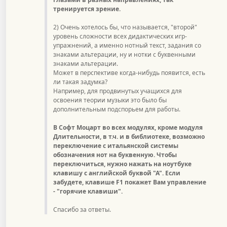
тренируется зрение.
2) Очень хотелось бы, что называется, "второй"
уровень сложности всех дидактических игр-
упражнений, а именно нотный текст, задания со
знаками альтерации, ну и нотки с буквенными
знаками альтерации.
Может в перспективе когда-нибудь появится, есть
ли такая задумка?
Например, для продвинутых учащихся для
освоения теории музыки это было бы
дополнительным подспорьем для работы.
В Софт Моцарт во всех модулях, кроме модуля
Длительности, в т.ч. и в библиотеке, возможно
переключение с итальянской системы
обозначения нот на буквенную. Чтобы
переключиться, нужно нажать на ноутбуке
клавишу с английской буквой "А". Если
забудете, клавише F1 покажет Вам управление
- "горячие клавиши".
Спасибо за ответы.