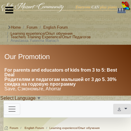
Home
Forum
English Forum
Learning experience/Опыт обучения
Teachers Training Experience/Опыт Педагогов
Anastasiia Yurievna Mariach
Our Promotion
For parents and educators of kids from 3 to 5: Best
Deal
Родителям и педагогам малышей от 3 до 5. 30%
скидка на годовую программу
Save, Сэкономьте, Ahorrar
Select Language
▼
Forum
English Forum
Learning experience/Опыт обучения