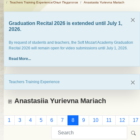
Teachers Training Experience/Опыт Педагогов
Anastasiia Yurievna Mariach
Graduation Recital 2026 is extended until July 1,
2026.
By request of students and teachers, the Soft Mozart Academy Graduation
Recital 2026 will remain open for video submissions until July 1, 2026.
Read More...
Teachers Training Experience
Anastasiia Yurievna Mariach
1
3
4
5
6
7
8
9
10
11
12
17