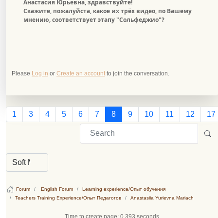
Анастасия Юрьевна, здравствуйте!
Скажите, пожалуйста, какое их трёх видео, по Вашему
мнению, соответствует этапу "Сольфеджио"?
Please
Log in
or
Create an account
to join the conversation.
1
3
4
5
6
7
8
9
10
11
12
17
Forum
English Forum
Learning experience/Опыт обучения
Teachers Training Experience/Опыт Педагогов
Anastasiia Yurievna Mariach
Time to create page: 0.393 seconds