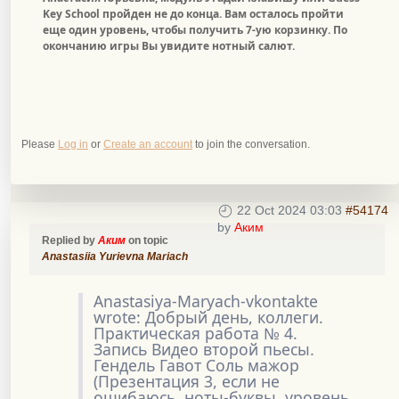
Key School пройден не до конца. Вам осталось пройти
еще один уровень, чтобы получить 7-ую корзинку. По
окончанию игры Вы увидите нотный салют.
Please
Log in
or
Create an account
to join the conversation.
22 Oct 2024 03:03
#54174
by
Аким
Replied by
Аким
on topic
Anastasiia Yurievna Mariach
Anastasiya-Maryach-vkontakte
wrote: Добрый день, коллеги.
Практическая работа № 4.
Запись Видео второй пьесы.
Гендель Гавот Соль мажор
(Презентация 3, если не
ошибаюсь, ноты-буквы, уровень