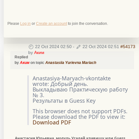
Please
Log in
or
Create an account
to join the conversation.
22 Oct 2024 02:50
-
22 Oct 2024 02:51
#54173
by
Аким
Replied
by
Аким
on topic
Anastasiia Yurievna Mariach
Anastasiya-Maryach-vkontakte
wrote: Добрый день.
Выкладываю Практическую работу
№ 3.
Результаты в Guess Key
This browser does not support PDFs.
Please download the PDF to view it:
Download PDF
Анастасия Юрьевна, модуль Угадай клавишу или Guess