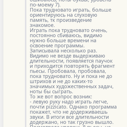
по-моему 7).
Пока трудновато играть, больше
ориентируюсь на слуховую
память, тк произведение
знакомое.
Играть пока трудновато очень,
постоянно сбиваюсь, видимо
нужно больше времени на
освоение программы.
Записывала несколько раз.
Видимо не везде выдерживаю
длительности, появляется паучок
и приходится повторять фрагмент
пьесы. Пробовала, пробовала,
пока трудновато. Ну и пока не до
штрихов и не до каких-то
значимых художественных задач,
ноты бы сыграть.
То же вот вопрос возник:
- левую руку надо играть легче,
почти pizzicato. Однако программа
покажет, что не додерживаешь
звуки. В итоги все длительности
додержано, но так грузно вышло.
Посмотрела уровень 8 пьесы, не