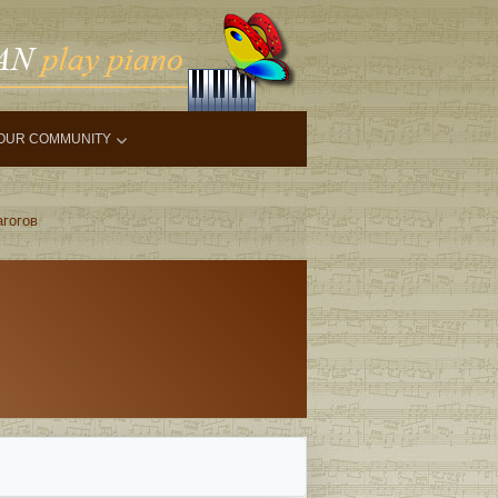
OUR COMMUNITY
агогов