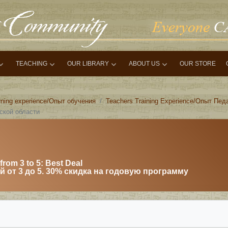
TEACHING
OUR LIBRARY
ABOUT US
OUR STORE
rning experience/Опыт обучения
Teachers Training Experience/Опыт Пед
вской области
from 3 to 5: Best Deal
 от 3 до 5. 30% скидка на годовую программу