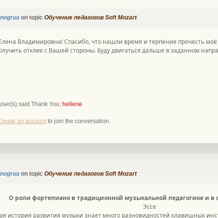
inogrua
on topic
Обучение педагогов Soft Mozart
лена Владимировна! Спасибо, что нашли время и терпение прочесть моё 
олучить отклик с Вашей стороны. Буду двигаться дальше в заданном напр
user(s) said Thank You:
hellene
Create an account
to join the conversation.
inogrua
on topic
Обучение педагогов Soft Mozart
О роли фортепиано в традиционной музыкальной педагогике и в 
Эссе
я история развития музыки знает много разновидностей клавишных инстр