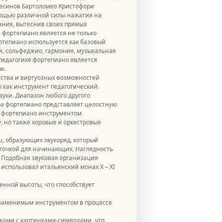
авесинов Бартоломео Кристофори
мощью различной силы нажатия на
ания, вытеснив своих прямых
 фортепиано является не только
тепиано используется как базовый
я, сольфеджио, гармония, музыкальная
 педагогике фортепиано является
и.
тства и виртуозных возможностей
как инструмент педагогический.
вуки. Диапазон любого другого
ра фортепиано представляет целостную
ет фортепиано инструментом
 но также хоровые и оркестровые
, образующих звукоряд, который
 точкой для начинающих. Наглядность
 Подобная звуковая организация
использовал итальянский монах X – XI
енной высоты, что способствует
заменимым инструментом в процессе
ками с картинками-символами, что