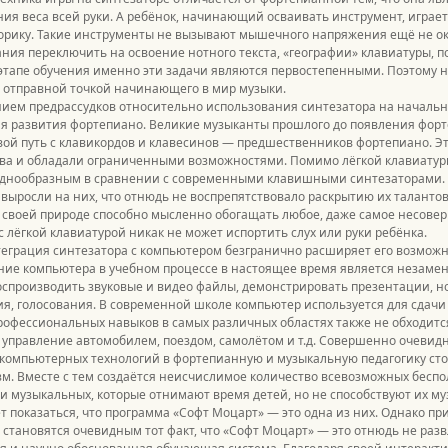
ия веса всей руки. А ребёнок, начинающий осваивать инструмент, играе
орику. Такие инструменты не вызывают мышечного напряжения ещё не о
ния переключить на освоение нотного текста, «географии» клавиатуры, п
этапе обучения именно эти задачи являются первостепенными. Поэтому 
 отправной точкой начинающего в мир музыки.
ием предрассудков относительно использования синтезатора на начальн
я развития фортепиано. Великие музыканты прошлого до появления форт
ой путь с клавикордов и клавесинов — предшественников фортепиано. Э
ва и обладали ограниченными возможностями. Помимо лёгкой клавиатуры
однообразным в сравнении с современными клавишными синтезаторами. 
выросли на них, что отнюдь не воспрепятствовало раскрытию их талантов.
 своей природе способно мысленно обогащать любое, даже самое несовер
с лёгкой клавиатурой никак не может испортить слух или руки ребёнка.
еграция синтезатора с компьютером безгранично расширяет его возможнос
ние компьютера в учебном процессе в настоящее время является незам
оспроизводить звуковые и видео файлы, демонстрировать презентации, но
я, голосования. В современной школе компьютер используется для сдачи
рофессиональных навыков в самых различных областях также не обходит
 управление автомобилем, поездом, самолётом и т.д. Совершенно очевидн
компьютерных технологий в фортепианную и музыкальную педагогику сто
м. Вместе с тем создаётся неисчислимое количество всевозможных беспо
 и музыкальных, которые отнимают время детей, но не способствуют их м
т показаться, что программа «Софт Моцарт» — это одна из них. Однако пр
становятся очевидным тот факт, что «Софт Моцарт» — это отнюдь не разв