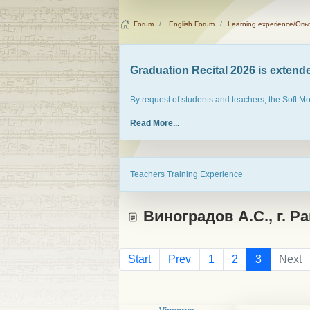
Forum
English Forum
Learning experience/Оп
Graduation Recital 2026 is extended
By request of students and teachers, the Soft M
Read More...
Teachers Training Experience
Виноградов А.С., г. Р
Start
Prev
1
2
3
Next