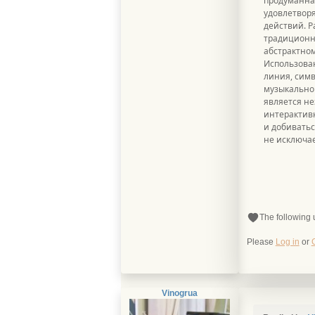
продуманна
удовлетворя
действий. Р
традиционно
абстрактном
Использован
линия, симв
музыкальног
является не
интерактивн
и добиватьс
не исключае
The following 
Please
Log in
or
Vinogrua