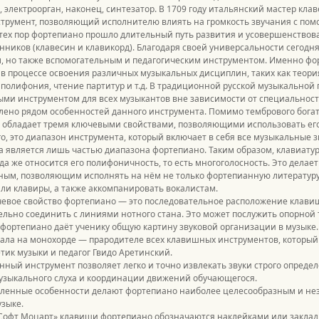
 электроорган, наконец, синтезатор. В 1709 году итальянский мастер кл
струмент, позволяющий исполнителю влиять на громкость звучания с по
тех пор фортепиано прошло длительный путь развития и усовершенствов
ников (клавесин и клавикорд). Благодаря своей универсальности сегодня
, но также вспомогательным и педагогическим инструментом. Именно фор
в процессе освоения различных музыкальных дисциплин, таких как теори
 полифония, чтение партитур и т.д. В традиционной русской музыкальной
ми инструментом для всех музыкантов вне зависимости от специальност
лено рядом особенностей данного инструмента. Помимо тембрового бога
 обладает тремя ключевыми свойствами, позволяющими использовать его 
о, это диапазон инструмента, который включает в себя все музыкальные з
 является лишь частью диапазона фортепиано. Таким образом, клавиату
да же относится его полифоничность, то есть многоголосность. Это дела
ым, позволяющим исполнять на нём не только фортепианную литературу,
ли клавиры, а также аккомпанировать вокалистам.
евое свойство фортепиано — это последовательное расположение клавиш
льно соединить с линиями нотного стана. Это может послужить опорной
фортепиано даёт ученику общую картину звуковой организации в музыке.
ала на монохорде — прародителе всех клавишных инструментов, который 
етик музыки и педагог Гвидо Аретинский.
нный инструмент позволяет легко и точно извлекать звуки строго определ
узыкального слуха и координации движений обучающегося.
сленные особенности делают фортепиано наиболее целесообразным и не
зыке.
«Софт Моцарт» клавиши фортепиано обозначаются наклейками или заклад