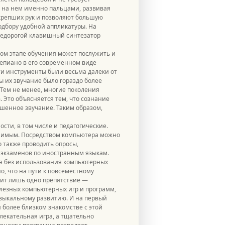
т на нем именно пальцами, развивая
крепших рук и позволяют большую
одбору удобной аппликатуры. На
недорогой клавишный синтезатор
ом этапе обучения может послужить и
епиано в его современном виде
ти инструменты были весьма далеки от
 их звучание было гораздо более
Тем не менее, многие поколения
 Это объясняется тем, что сознание
шенное звучание. Таким образом,
ти, в том числе и педагогические.
енимым. Посредством компьютера можно
 также проводить опросы,
 экзаменов по иностранным языкам.
ся без использования компьютерных
о, что на пути к повсеместному
ит лишь одно препятствие —
лезных компьютерных игр и программ,
узыкальному развитию. И на первый
и более близком знакомстве с этой
лекательная игра, а тщательно