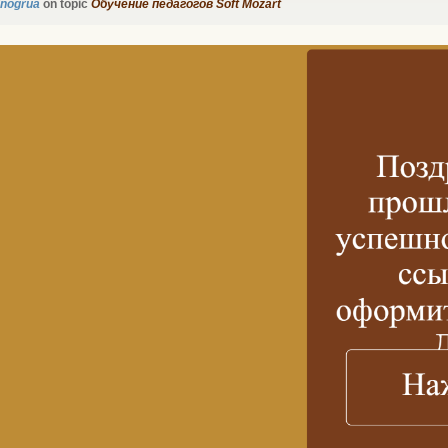
inogrua
on topic
Обучение педагогов Soft Mozart