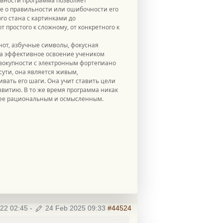
вности программа позволяет
ие о правильности или ошибочности его
го стана с картинками до
простого к сложному, от конкретного к
от, азбучные символы, фокусная
 на эффективное освоение учеником
овокупности с электронным фортепиано
сути, она является живым,
вать его шаги. Она учит ставить цели
звитию. В то же время программа никак
более рациональным и осмысленным.
22 02:45
-
24 Feb 2025 09:33
#44524