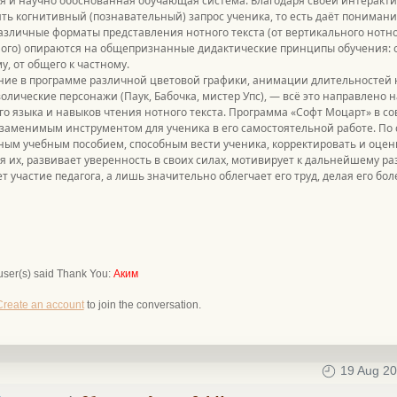
я и научно обоснованная обучающая система. Благодаря своей интеракти
ть когнитивный (познавательный) запрос ученика, то есть даёт пониман
азличные форматы представления нотного текста (от вертикального нотно
го) опираются на общепризнанные дидактические принципы обучения: от 
у, от общего к частному.
ие в программе различной цветовой графики, анимации длительностей н
олические персонажи (Паук, Бабочка, мистер Упс), — всё это направлено
о языка и навыков чтения нотного текста. Программа «Софт Моцарт» в с
заменимым инструментом для ученика в его самостоятельной работе. По 
ым учебным пособием, способным вести ученика, корректировать и оцени
я их, развивает уверенность в своих силах, мотивирует к дальнейшему ра
т участие педагога, а лишь значительно облегчает его труд, делая его 
user(s) said Thank You:
Аким
Create an account
to join the conversation.
19 Aug 20