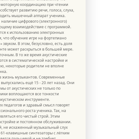
о-моторную координацию при чтении
обствует развитию речи, голоса, слуха,
бодить мышечный аппарат ученика.
 наличие цифрового (электронного)
ающему взаимодействие с программой.
ятся к использованию электронных
, что обучение игре на фортепиано
вуком. В этом, безусловно, есть доля
нте может раскрыться в большей мере.
очным. В то же время акустические
тся в систематической настройке и
ию, некоторые родители не вполне
нка.
 в жизнь музыкантов. Современные
выпускались ещё 15 - 20 лет назад. Они
мы от акустических не только по
оники воплощаются все тонкости
акустическом инструменте.
х педагогов и здравый смысл говорят
ионального роста ученика. Так, на
вляться его чистый строй. Этим
астройке и постоянном обслуживании.
й, не искаженный музыкальный слух
 61-клавишные синтезаторы с лёгким
яется пальцевой и не требует