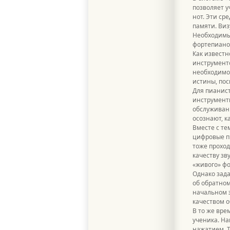
позволяет 
нот. Эти ср
памяти. Виз
Необходимы
фортепиано 
Как известн
инструменто
необходимо 
истины, пос
Для пианист
инструменты
обслуживани
осознают, к
Вместе с т
цифровые пи
тоже проход
качеству зв
«живого» фо
Однако зада
об обратном
начальном э
качеством о
В то же вре
ученика. На
нажатием. Т