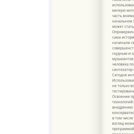
использован
мелкую мот
часть внима
начальном 
может стать
Опровержен
сама истори
начинали св
совершенст
скудным и 
музыкантов 
человека по
синтезатор 
Сегодня инт
Использова
не только в
тестировани
Освоение п
технологий:
внедрению 
консерватиз
в том числе
взгляд може
программой 