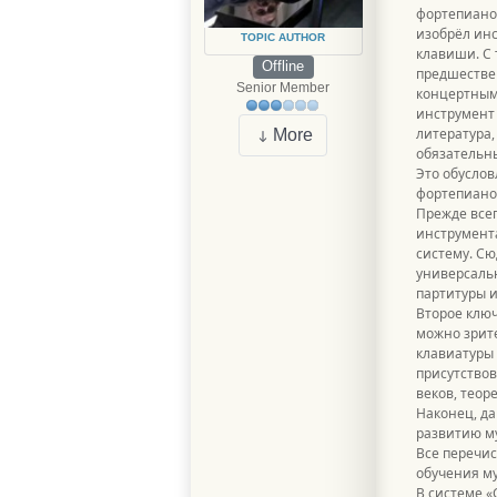
фортепиано,
изобрёл ин
TOPIC AUTHOR
клавиши. С 
Offline
предшествен
Senior Member
концертным
инструмент 
литература,
More
обязательны
Это обуслов
фортепиано
Прежде всег
инструмента
систему. Сю
универсальн
партитуры и
Второе ключ
можно зрите
клавиатуры 
присутствов
веков, теор
Наконец, да
развитию м
Все перечи
обучения му
В системе 