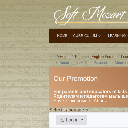
HOME
CURRICULUM
LEARNING
Home
Forum
English Forum
Lea
Виноградов А.С., г. Раменское, Моско
Our Promotion
For parents and educators of kids 
Родителям и педагогам малышей
Save, Сэкономьте, Ahorrar
Select Language
▼
Log in