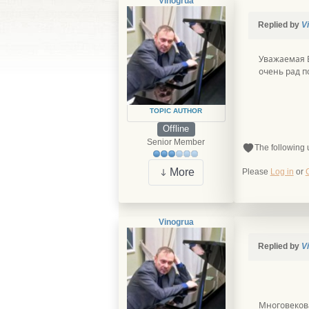
Vinogrua
Replied by
V
Уважаемая Е
очень рад п
TOPIC AUTHOR
Offline
Senior Member
The following 
More
Please
Log in
or
Vinogrua
Replied by
V
Многовекова