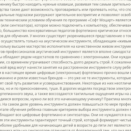
ученику быстро находить нужные клавиши, развивая тем самым зрительн
едства также дают возможность проговаривать или пропевать ноты, что спос
уальные подсказки разгружают зрительное восприятие и позволяют осво
м техническим условием обучения по программе «Софт Моцарт» является
(или синтезатора), которое можно подключить к компьютеру, обеспечив
о, большинство консервативных педагогов фортепиано критически относ
в для обучения. У многих существует укоренившееся представление о том
осуществлять только на акустическом инструменте, обладающим «живым» з
кольку высшее мастерство исполнителя на качественном живом инструме
ов-профессионалов акустический инструмент является вполне самодостат
 обладают рядом недостатков по сравнению с электронными. Они нуждаю
и, со временем утрачивают способность долго держать строй. К сожален
акой вред могут нанести занятия на расстроенном инструменте слуху ребё
ем в настоящее время цифровые (электронные) фортепиано прочно вошли
анино и рояли известных брендов — это уже не те инструменты, которые 
ят свой путь развития и усовершенствования. Некоторые из них неотличи
ука, но и по прикосновению, туше. В дорогих моделях посредством электр
ртепианного звука, а также воссоздаются тактильные ощущения игры на 
димся вопросом, нужно ли всё это начинающему ученику? Практика многи
. На самом деле уровень инструмента должен повышаться по мере професс
тапе обучения ребёнка главным критерием выбора инструмента должен я
бладают все цифровые фортепиано и синтезаторы. Они не нуждаются в н
мя эти инструменты гарантируют точный строй, который формирует чисты
иболее удобными для начинающих детей в возрасте до пяти лет являются
ехника игры на синтезаторе отличается от фортепианной тем, что она явл