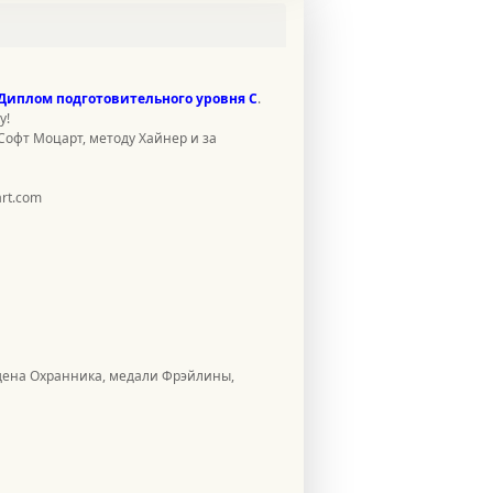
Диплом подготовительного уровня С
.
у!
офт Моцарт, методу Хайнер и за
rt.com
рдена Охранника, медали Фрэйлины,