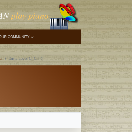
OUR COMMUNITY
ar
Dima Level С, СП-б