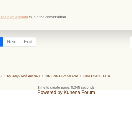
Create an account
to join the conversation.
Next
End
)
My Diary / Мой Дневник
2023-2024 School Year
Dima Level С, СП-б
Time to create page: 0.348 seconds
Powered by
Kunena Forum