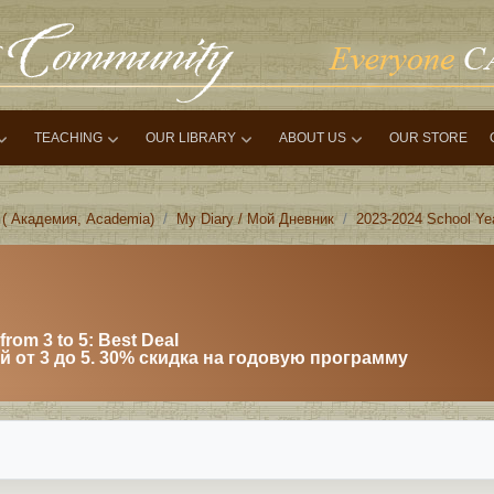
TEACHING
OUR LIBRARY
ABOUT US
OUR STORE
 ( Академия, Academia)
My Diary / Мой Дневник
2023-2024 School Ye
from 3 to 5: Best Deal
 от 3 до 5. 30% скидка на годовую программу