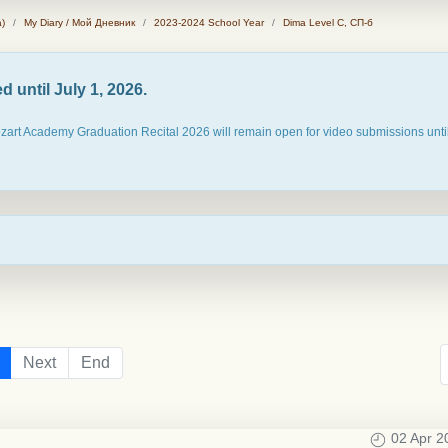
)
My Diary / Мой Дневник
2023-2024 School Year
Dima Level С, СП-б
 until July 1, 2026.
ozart Academy Graduation Recital 2026 will remain open for video submissions until
Next
End
02 Apr 2