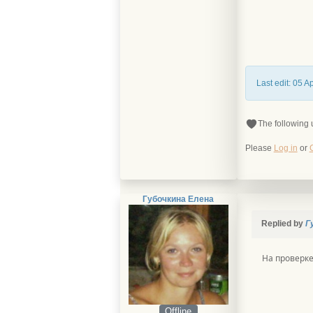
Last edit: 05 
The following 
Please
Log in
or
Губочкина Елена
Replied by
Г
На проверк
Offline