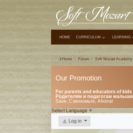
HOME
CURRICULUM
LEARNING
Home
Forum
Soft Mozart Academy
Our Promotion
For parents and educators of kids 
Родителям и педагогам малышей
Save, Сэкономьте, Ahorrar
Select Language
▼
Log in