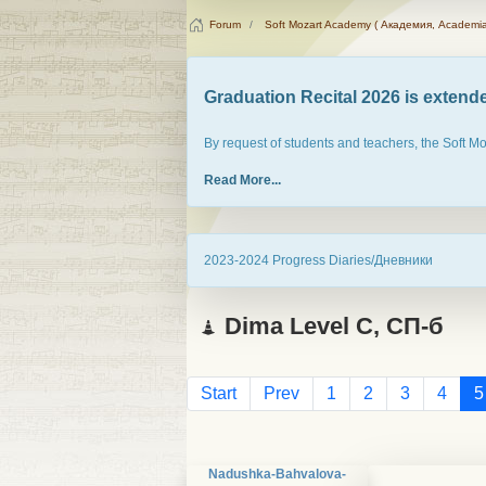
Forum
Soft Mozart Academy ( Академия, Academia
Graduation Recital 2026 is extended
By request of students and teachers, the Soft M
Read More...
2023-2024 Progress Diaries/Дневники
Dima Level С, СП-б
Start
Prev
1
2
3
4
5
Nadushka-Bahvalova-