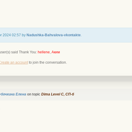
Apr 2024 02:57 by
Nadushka-Bahvalova-vkontakte
.
user(s) said Thank You:
hellene
,
Аким
Create an account
to join the conversation.
убочкина Елена
on topic
Dima Level С, СП-б
е