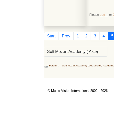
Please
Log in
or
Start
Prev
1
2
3
4
5
Forum
Soft Mozart Academy ( Академия, Academia
© Music Vision International 2002 - 2026