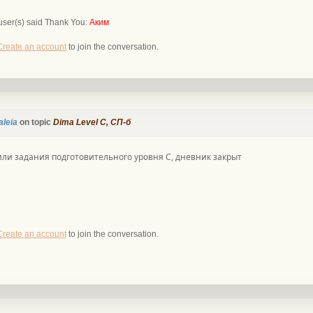
user(s) said Thank You:
Аким
Create an account
to join the conversation.
aleia
on topic
Dima Level С, СП-б
и задания подготовительного уровня С, дневник закрыт
Create an account
to join the conversation.