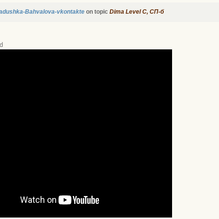
adushka-Bahvalova-vkontakte
on topic
Dima Level С, СП-б
d