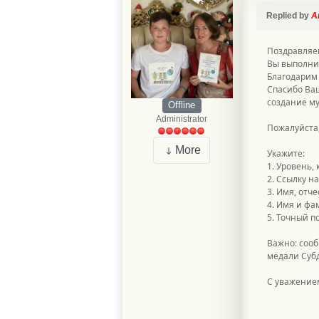
Replied by
А
Поздравляе
Вы выполни
Благодарим 
Спасибо Ваш
создание м
Offline
Administrator
Пожалуйста,
More
Укажите:
1. Уровень,
2. Ссылку н
3. Имя, отч
4. Имя и ф
5. Точный п
Важно: сооб
медали Суб
С уважением