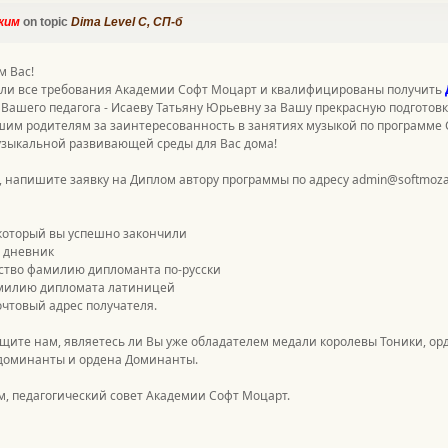
ким
on topic
Dima Level С, СП-б
м Вас!
ли все требования Академии Софт Моцарт и квалифицированы получить
Вашего педагога - Исаеву Татьяну Юрьевну за Вашу прекрасную подготовк
им родителям за заинтересованность в занятиях музыкой по программе С
узыкальной развивающей среды для Вас дома!
 напишите заявку на Диплом автору программы по адресу
admin@softmoza
 который вы успешно закончили
а дневник
ество фамилию дипломанта по-русски
амилию дипломата латиницей
очтовый адрес получателя.
щите нам, являетесь ли Вы уже обладателем медали королевы Тоники, о
доминанты и ордена Доминанты.
, педагогический совет Академии Софт Моцарт.