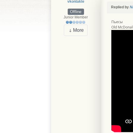
vkontakte
Replied by
N
Offline
Junior Member
Пьесы
Old McDonal
More