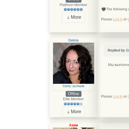
Platinum Member
The following 
More
Please
Log in
or
Galeia
Replied by
G
Мы выполнил
TOPIC AUTHOR
Offline
Please
Log in
or
Elite Member
More
Аким