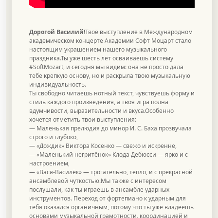
Дорогой Василий!
Твоё выступление в Международном
академическом концерте Академии Софт Моцарт стало
настоящим украшением нашего музыкального
праздника.Ты уже шесть лет осваиваешь систему
#SoftMozart, и сегодня мы видим: она не просто дала
тебе крепкую основу, но и раскрыла твою музыкальную
индивидуальность.
Ты свободно читаешь нотный текст, чувствуешь форму и
стиль каждого произведения, а твоя игра полна
вдумчивости, выразительности и вкуса.Особенно
хочется отметить твои выступления:
— Маленькая прелюдия до минор И. С. Баха прозвучала
строго и глубоко,
— «Дождик» Виктора Косенко — свежо и искренне,
— «Маленький негритёнок» Клода Дебюсси — ярко и с
настроением,
— «Вася-Василёк» — трогательно, тепло, и с прекрасной
ансамблевой чуткостью.Мы также с интересом
послушали, как ты играешь в ансамбле ударных
инструментов. Переход от фортепиано к ударным для
тебя оказался органичным, потому что ты уже владеешь
основами музыкальной грамотности, координацией и