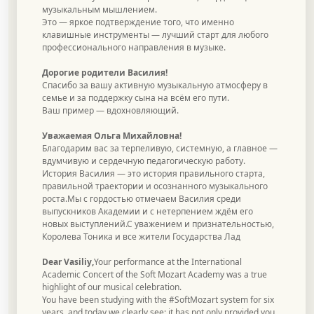
музыкальным мышлением.
Это — яркое подтверждение того, что именно
клавишные инструменты — лучший старт для любого
профессионального направления в музыке.
Дорогие родители Василия!
Спасибо за вашу активную музыкальную атмосферу в
семье и за поддержку сына на всём его пути.
Ваш пример — вдохновляющий.
Уважаемая Ольга Михайловна!
Благодарим вас за терпеливую, системную, а главное —
вдумчивую и сердечную педагогическую работу.
История Василия — это история правильного старта,
правильной траектории и осознанного музыкального
роста.Мы с гордостью отмечаем Василия среди
выпускников Академии и с нетерпением ждём его
новых выступлений.С уважением и признательностью,
Королева Тоника и все жители Государства Лад
Dear Vasiliy,
Your performance at the International
Academic Concert of the Soft Mozart Academy was a true
highlight of our musical celebration.
You have been studying with the #SoftMozart system for six
years, and today we clearly see: it has not only provided you