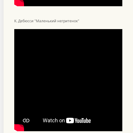
К. Дебюсси "Маленький негритенок"