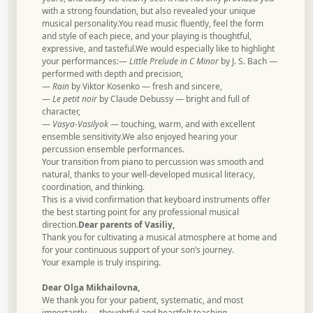
with a strong foundation, but also revealed your unique
musical personality.You read music fluently, feel the form
and style of each piece, and your playing is thoughtful,
expressive, and tasteful.We would especially like to highlight
your performances:—
Little Prelude in C Minor
by J. S. Bach —
performed with depth and precision,
—
Rain
by Viktor Kosenko — fresh and sincere,
—
Le petit noir
by Claude Debussy — bright and full of
character,
—
Vasya-Vasilyok
— touching, warm, and with excellent
ensemble sensitivity.We also enjoyed hearing your
percussion ensemble performances.
Your transition from piano to percussion was smooth and
natural, thanks to your well-developed musical literacy,
coordination, and thinking.
This is a vivid confirmation that keyboard instruments offer
the best starting point for any professional musical
direction.
Dear parents of Vasiliy,
Thank you for cultivating a musical atmosphere at home and
for your continuous support of your son’s journey.
Your example is truly inspiring.
Dear Olga Mikhailovna,
We thank you for your patient, systematic, and most
importantly — thoughtful and heartfelt teaching.