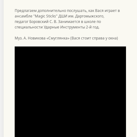
Предлагаем дополнительно послушать, как Вася играет в
ансамбле "Magic Sticks" ДШИ им. Даргомыжского,
педагог Боровский С. В. Занимается в школе по
специальности Ударные Инструменты 2-й год.
Муз. А. Новикова «Смуглянка» (Вася стоит справа у окна)