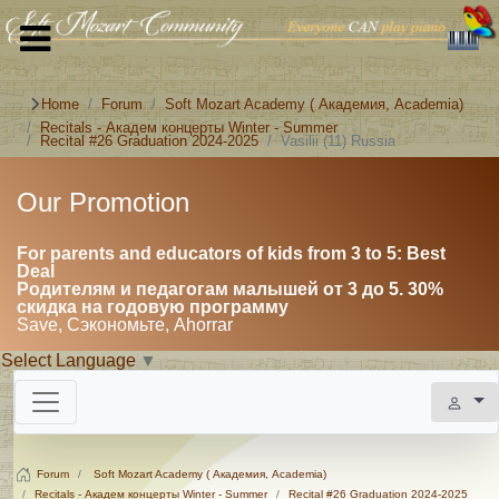
Home
Forum
Soft Mozart Academy ( Академия, Academia)
Recitals - Академ концерты Winter - Summer
Recital #26 Graduation 2024-2025
Vasilii (11) Russia
Our Promotion
For parents and educators of kids from 3 to 5: Best
Deal
Родителям и педагогам малышей от 3 до 5. 30%
скидка на годовую программу
Save, Сэкономьте, Ahorrar
Select Language
▼
Forum
Soft Mozart Academy ( Академия, Academia)
Recitals - Академ концерты Winter - Summer
Recital #26 Graduation 2024-2025