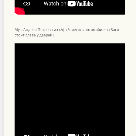
Муз. Андрея Петрова из к/ф «Берегись автомобиля» (Вася
стоит слева у дверей)