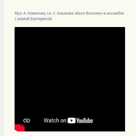
Муз. А. Новикова, сл. С. Алымова «Вася-Василек» в ансамбле
с мамой Екатериной