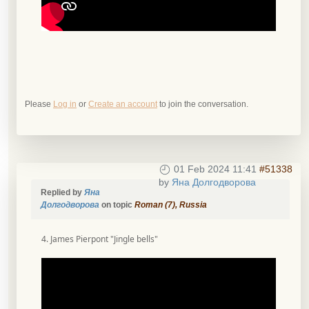
Please
Log in
or
Create an account
to join the conversation.
01 Feb 2024 11:41
#51338
by
Яна Долгодворова
Replied by
Яна
Долгодворова
on topic
Roman (7), Russia
4. James Pierpont "Jingle bells"