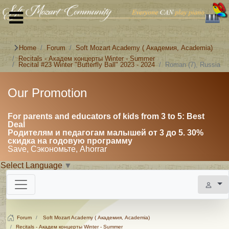
Home
Forum
Soft Mozart Academy ( Академия, Academia)
Recitals - Академ концерты Winter - Summer
Recital #23 Winter "Butterfly Ball" 2023 - 2024
Roman (7), Russia
Our Promotion
For parents and educators of kids from 3 to 5: Best
Deal
Родителям и педагогам малышей от 3 до 5. 30%
скидка на годовую программу
Save, Сэкономьте, Ahorrar
Select Language
▼
Forum
Soft Mozart Academy ( Академия, Academia)
Recitals - Академ концерты Winter - Summer