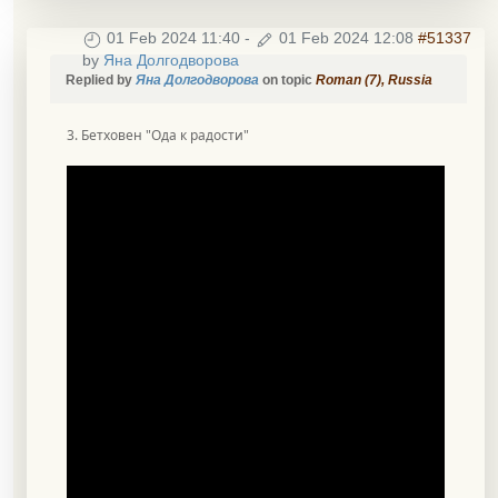
01 Feb 2024 11:40
-
01 Feb 2024 12:08
#51337
by
Яна Долгодворова
Replied by
Яна Долгодворова
on topic
Roman (7), Russia
3. Бетховен "Ода к радости"