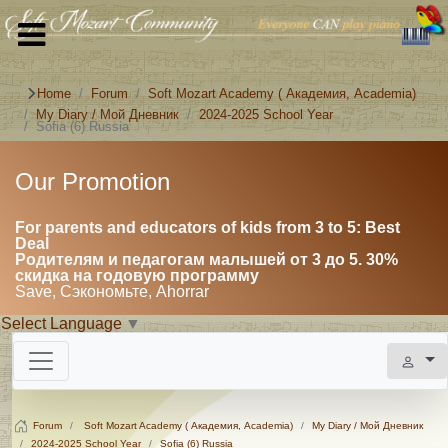
Home
Forum
Soft Mozart Academy ( Академия, Academia)
My Diary / Мой Дневник
2024-2025 School Year
Sofia (6) Russia
Our Promotion
For parents and educators of kids from 3 to 5: Best
Deal
Родителям и педагогам малышей от 3 до 5. 30%
скидка на годовую программу
Save, Сэкономьте, Ahorrar
Select Language
▼
Forum
Soft Mozart Academy ( Академия, Academia)
My Diary / Мой Дневник
2024-2025 School Year
Sofia (6) Russia