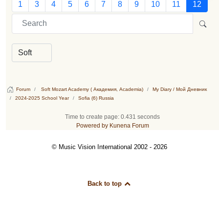
1
3
4
5
6
7
8
9
10
11
12
Forum
Soft Mozart Academy ( Академия, Academia)
My Diary / Мой Дневник
2024-2025 School Year
Sofia (6) Russia
Time to create page: 0.431 seconds
Powered by
Kunena Forum
© Music Vision International 2002 - 2026
Back to top