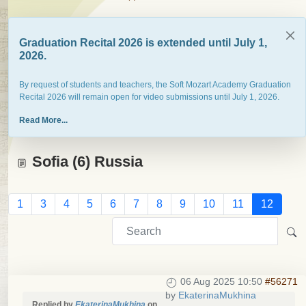
Graduation Recital 2026 is extended until July 1,
2026.
By request of students and teachers, the Soft Mozart Academy Graduation
Recital 2026 will remain open for video submissions until July 1, 2026.
Read More...
Sofia (6) Russia
1
3
4
5
6
7
8
9
10
11
12
06 Aug 2025 10:50
#56271
by
EkaterinaMukhina
Replied by
EkaterinaMukhina
on