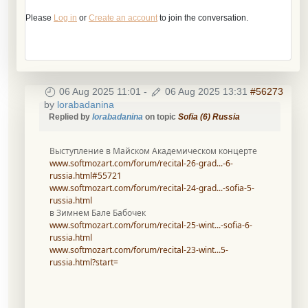
Please
Log in
or
Create an account
to join the conversation.
06 Aug 2025 11:01
-
06 Aug 2025 13:31
#56273
by
lorabadanina
Replied by
lorabadanina
on topic
Sofia (6) Russia
Выступление в Майском Академическом концерте
www.softmozart.com/forum/recital-26-grad...-6-
russia.html#55721
www.softmozart.com/forum/recital-24-grad...-sofia-5-
russia.html
в Зимнем Бале Бабочек
www.softmozart.com/forum/recital-25-wint...-sofia-6-
russia.html
www.softmozart.com/forum/recital-23-wint...5-
russia.html?start=