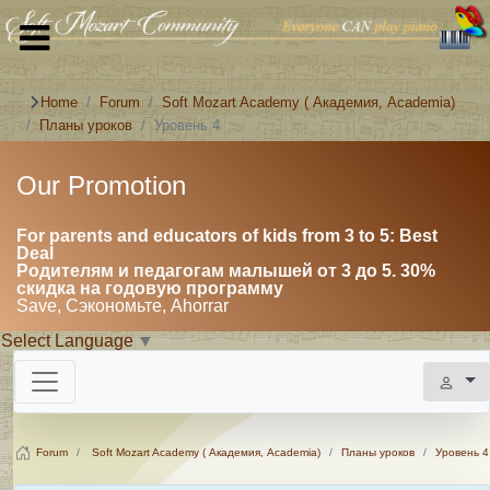
Home
Forum
Soft Mozart Academy ( Академия, Academia)
Планы уроков
Уровень 4
Our Promotion
For parents and educators of kids from 3 to 5: Best
Deal
Родителям и педагогам малышей от 3 до 5. 30%
скидка на годовую программу
Save, Сэкономьте, Ahorrar
Select Language
▼
Forum
Soft Mozart Academy ( Академия, Academia)
Планы уроков
Уровень 4