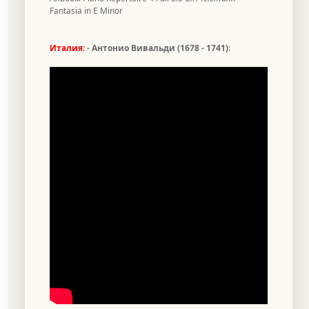
Fantasia in E Minor
Италия:
- Антонио Вивальди
(1678 - 1741)
: