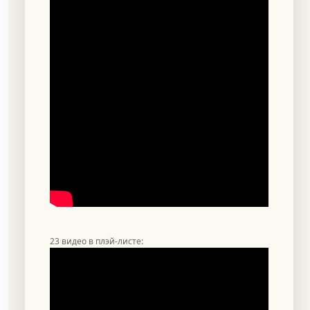
23 видео в плэй-листе: