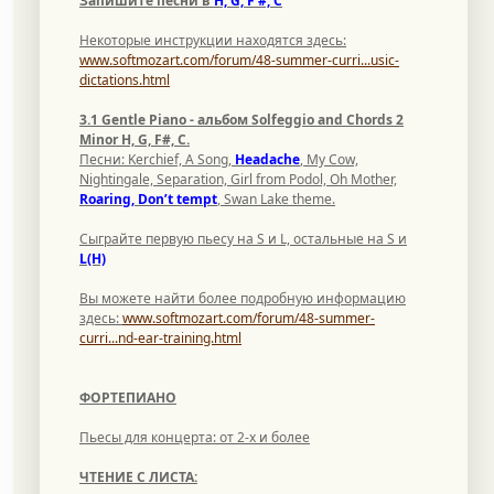
Запишите песни в
H, G, F #, C
Некоторые инструкции находятся здесь:
www.softmozart.com/forum/48-summer-curri...usic-
dictations.html
3.1 Gentle Piano - альбом Solfeggio and Chords 2
Minor H, G, F#, C
.
Песни: Kerchief, A Song,
Headache
, My Cow,
Nightingale, Separation, Girl from Podol, Oh Mother,
Roaring, Don’t tempt
, Swan Lake theme.
Сыграйте первую пьесу на S и L, остальные на S и
L(H)
Вы можете найти более подробную информацию
здесь:
www.softmozart.com/forum/48-summer-
curri...nd-ear-training.html
ФОРТЕПИАНО
Пьесы для концерта: от 2-х и более
ЧТЕНИЕ С ЛИСТА: