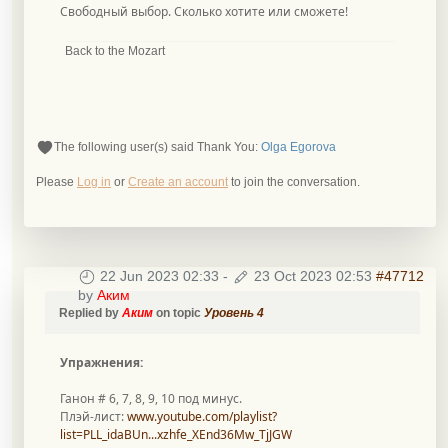
Свободный выбор. Сколько хотите или сможете!
Back to the Mozart
The following user(s) said Thank You:
Olga Egorova
Please
Log in
or
Create an account
to join the conversation.
22 Jun 2023 02:33
-
23 Oct 2023 02:53
#47712
by
Аким
Replied by
Аким
on topic
Уровень 4
Упражнения:
Ганон # 6, 7, 8, 9, 10 под минус.
Плэй-лист:
www.youtube.com/playlist?
list=PLL_idaBUn...xzhfe_XEnd36Mw_TjJGW