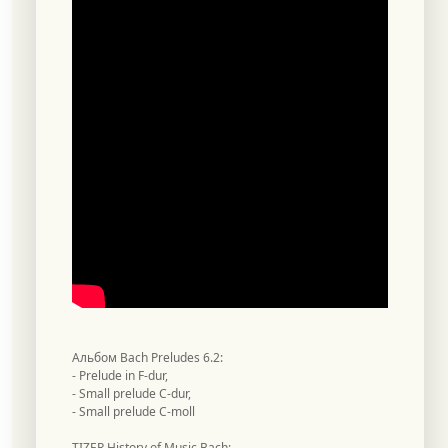
Альбом Bach Preludes 6.2:
- Prelude in F-dur,
- Small prelude C-dur,
- Small prelude C-moll
TIZER History of Music Bach: