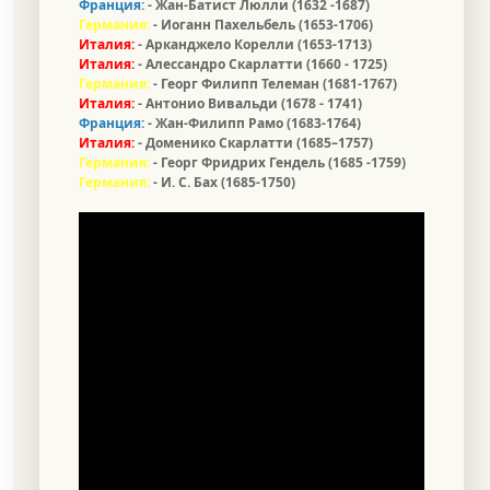
Франция:
-
Жан-Батист Люлли (1632 -1687)
Германия:
- Иоганн Пахельбель (1653-1706)
Италия:
- Арканджело Корелли (1653-1713)
Италия:
-
Алессандро Скарлатти
(1660 - 1725)
Германия:
-
Георг Филипп Телеман
(1681-1767)
Италия:
-
Антонио Вивальди
(1678 - 1741)
Франция:
-
Жан-Филипп Рамо (1683-1764)
Италия:
- Доменико Скарлатти (1685–1757)
Германия:
- Георг Фридрих Гендель (1685 -1759)
Германия:
- И. С. Бах (1685-1750)