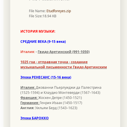
File Name:
Etudforeyes.zip
File Size:18.94 KB
ИСТОРИЯ МУЗЫКИ:
СРЕДНИЕ ВЕКА (9-15 века)
Италия:
-
Гвидо Аретинский (991-1050)
1025 год - отправная точка - создание
музыкальной письменности Гвидо Аретинским
Эпоха
РЕНЕСАНС (15-16 века)
Италия:
Джованни Пьерлуиджи да Палестрина
(1525-1594) и Клаудио Монтеверди (1567–1643)
Франция:
Жоскен Депре (1450-1521)
Германия:
Генрих Изаак (1450-1517)
Англия:
Уильям Берд (1543–1623)
Эпоха
БАРОККО