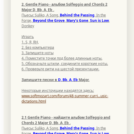
2. Gentle Piano - альбом Solfeggio and Chords 2
Major D, Bb, A, Eb
.
Пьесы: Suliko, A Song,
Behind the Passing
, In the
Forge,
Beyond the Grove
,
Mary’s Gone
,
Sun is Low
,
Donkey
Играть
1. S, R, RH,
2. Без компьютера
3. Запишите ноты
4. Поместите точки под более длинные ноты.
5. Обозначьте штили, соедините короткие ноты.
6. Проверьте ритм на шестой презентации.
Запишите песни в
D, Bb, A, Eb
Major.
Некоторые инструкции находятся здесь:
www.softmozart.com/forum/48-summer-curri...usic-
dictations.html
2.1 Gentle Piano - найдите альбом Solfeggio and
Chords 2 Major D, Bb, A, Eb
.
Пьесы: Suliko, A Song,
Behind the Passing
, In the
Forge,
Beyond the Grove, Mary’s Gone, Sun is Low
,