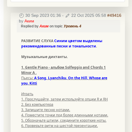
30 Sep 2023 01:36
-
22 Oct 2025 05:58
#49416
by
Аким
Replied by
Аким
on topic
Уровень 4
РАЗВИТИЕ СЛУХА
Синим цветом выделены
рекомендованные песни и тональности
.
Музыкальные диктанты.
1. Gentle Piano - альбом Solfeggio and Chords 1
Minor A .
Пьесы:
A Song, Lyanchiku, On the Hill, Whose are
you, Kitti
Играть
1. Прослушайте, затем используйте опции R и RH
2. Без компьютера
3. Запишите песню нотами.
4. Поместите точки под более длинными нотами.
5. Обозначьте штили, соедините короткие ноты.
6. Проверьте ритм на шестой презентации.