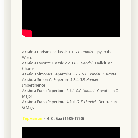
Альбом Christmas Classic 1.1
G.F. Handel
Joy to the
World
Альбом Favorite Classic 2 2.0
G.F. Handel
Hallelujah
Chorus
Альбом Simona’s Repertoire 3 2.2
G.F. Handel
Gavotte
Альбом Simona’s Repertire 4 3.4
G.F. Handel
Impertinence
Альбом Piano Repertoire 3 6.1
G.F. Handel
Gavotte in G
Major
Альбом Piano Repertoire 4 Full
G. F. Handel
Bourree in
G Major
Германия
:
- И. С
.
Бах
(1685-1750)