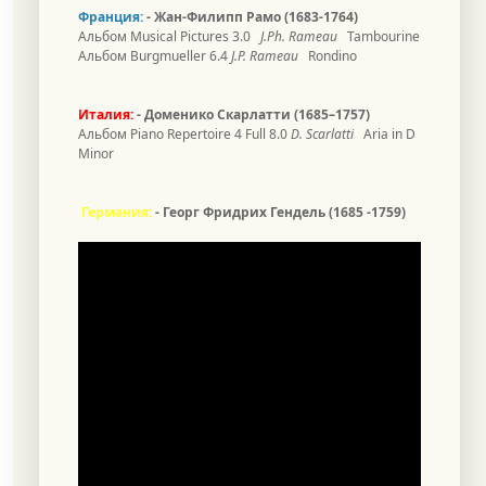
Франция:
-
Жан-Филипп Рамо (1683-1764)
Альбом Musical Pictures 3.0
J.Ph. Rameau
Tambourine
Альбом Burgmueller 6.4
J.P. Rameau
Rondino
Италия:
- Доменико Скарлатти (1685–1757)
Альбом
Piano Repertoire 4 Full 8.0
D. Scarlatti
Aria in D
Minor
Германия
:
- Георг
Фридрих
Гендель (1685 -1759)