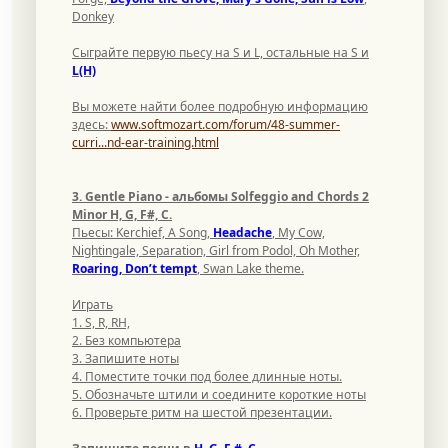
Donkey
Сыграйте первую пьесу на S и L, остальные на S и
L(H)
Вы можете найти более подробную информацию
здесь:
www.softmozart.com/forum/48-summer-
curri...nd-ear-training.html
3. Gentle Piano - альбомы Solfeggio and Chords 2
Minor H, G, F#, C.
Пьесы: Kerchief, A Song,
Headache
, My Cow,
Nightingale, Separation, Girl from Podol, Oh Mother,
Roaring, Don’t tempt
, Swan Lake theme.
Играть
1. S, R, RH,
2. Без компьютера
3. Запишите ноты
4. Поместите точки под более длинные ноты.
5. Обозначьте штили и соедините короткие ноты
6. Проверьте ритм на шестой презентации.