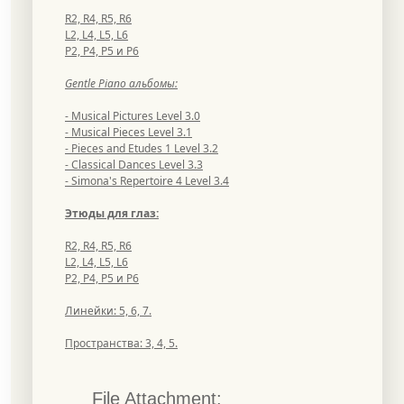
R2, R4, R5, R6
L2, L4, L5, L6
Р2, Р4, Р5 и Р6
Gentle Piano альбомы:
- Musical Pictures Level 3.0
- Musical Pieces Level 3.1
- Pieces and Etudes 1 Level 3.2
- Classical Dances Level 3.3
- Simona's Repertoire 4 Level 3.4
Этюды для глаз:
R2, R4, R5, R6
L2, L4, L5, L6
Р2, Р4, Р5 и Р6
Линейки: 5, 6, 7.
Пространства: 3, 4, 5.
File Attachment: