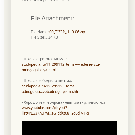
File Attachment:
File Name:
00_TIZER_H...9-06.zip
File Size:5.24 KB
- Школа строгого письма:
studopedia.ru/19_299192_tema--vvedenie-v...i-
mnogogolosiya.html
- Школа свободного письма:
studopedia.ru/19_299193_tema--
odnogolosi...vobodnogo-pisma.html
- Хорошо темперированный клавир: плэй-лист
www.youtube.com/playlist?
list=PLG3Knu_wJ...sG_tldXt08RYo8diMF-g