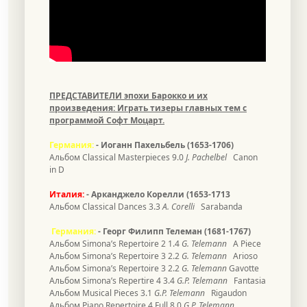
ПРЕДСТАВИТЕЛИ эпохи Барокко и их
произведения: Играть тизеры главных тем с
программой Софт Моцарт.
Германия
:
- Иоганн Пахельбель
(1653-1706)
Альбом Classical Masterpieces 9.0
J. Pachelbel
Canon
in D
Италия:
-
Арканджело Корелли
(1653-1713
Альбом
Classical Dances 3.3
A. Corelli
Sarabanda
Германия
:
- Георг
Филипп
Телеман (1681-1767)
Альбом Simona’s Repertoire 2 1.4
G. Telemann
A Piece
Альбом Simona’s Repertoire 3 2.2
G. Telemann
Arioso
Альбом Simona’s Repertoire 3 2.2
G. Telemann
Gavotte
Альбом Simona’s Repertire 4
3.4
G.P. Telemann
Fantasia
Альбом Musical Pieces 3.1
G.P. Telemann
Rigaudon
Альбом Piano Repertoire 4 Full 8.0
G.P. Telemann