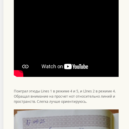
Поиграл этюды Lines 1 в режиме 4 и 5, и LInes 2 в режиме 4.
Обращал внимание на просчет нот относительно линий и
пространств. Слегка лучше ориентируюсь.