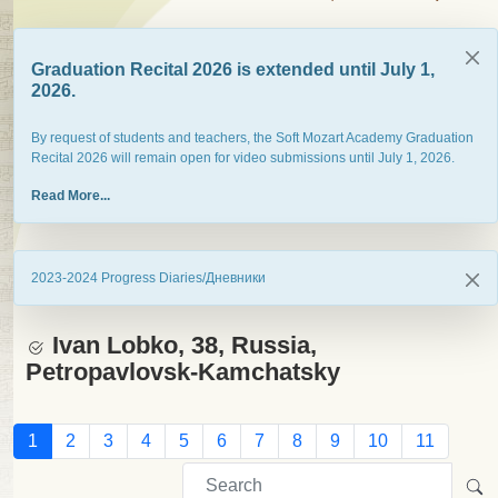
Graduation Recital 2026 is extended until July 1,
2026.
By request of students and teachers, the Soft Mozart Academy Graduation
Recital 2026 will remain open for video submissions until July 1, 2026.
Read More...
2023-2024 Progress Diaries/Дневники
Ivan Lobko, 38, Russia,
Petropavlovsk-Kamchatsky
1
2
3
4
5
6
7
8
9
10
11