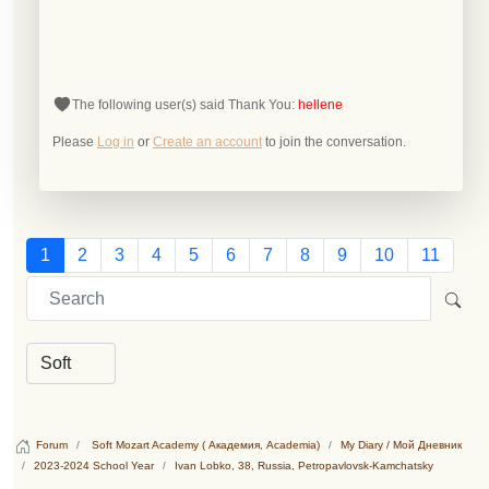
The following user(s) said Thank You:
hellene
Please
Log in
or
Create an account
to join the conversation.
1
2
3
4
5
6
7
8
9
10
11
Forum
Soft Mozart Academy ( Академия, Academia)
My Diary / Мой Дневник
2023-2024 School Year
Ivan Lobko, 38, Russia, Petropavlovsk-Kamchatsky