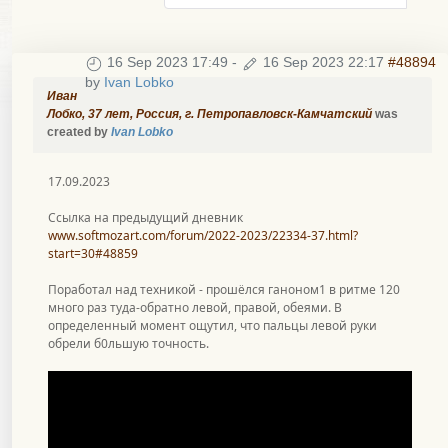
16 Sep 2023 17:49
-
16 Sep 2023 22:17
#48894
by
Ivan Lobko
Иван
Лобко, 37 лет, Россия, г. Петропавловск-Камчатский
was
created by
Ivan Lobko
17.09.2023
Ссылка на предыдущий дневник
www.softmozart.com/forum/2022-2023/22334-37.html?
start=30#48859
Поработал над техникой - прошёлся ганоном1 в ритме 120
много раз туда-обратно левой, правой, обеями. В
определенный момент ощутил, что пальцы левой руки
обрели б0льшую точность.