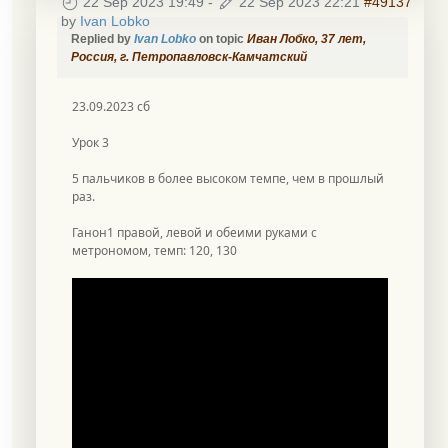
22 Sep 2023 19:49
-
22 Sep 2023 22:21
#49137
by
Ivan Lobko
Replied by
Ivan Lobko
on topic
Иван Лобко, 37 лет,
Россия, г. Петропавловск-Камчатский
23.09.2023 сб
Урок 3
5 пальчиков в более высоком темпе, чем в прошлый
раз.
Ганон1 правой, левой и обеими руками с
метрономом, темп: 120, 130