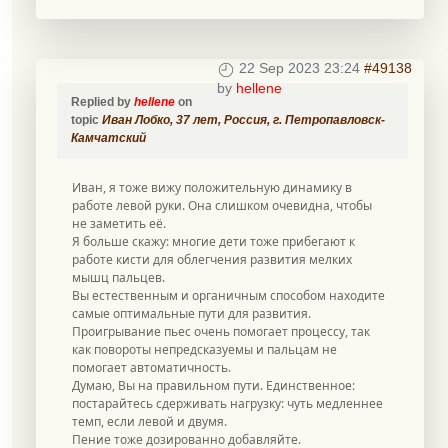
22 Sep 2023 23:24
#49138
by
hellene
Replied by
hellene
on
topic
Иван Лобко, 37 лет, Россия, г. Петропавловск-
Камчатский
Иван, я тоже вижу положительную динамику в
работе левой руки. Она слишком очевидна, чтобы
не заметить её.
Я больше скажу: многие дети тоже прибегают к
работе кисти для облегчения развития мелких
мышц пальцев.
Вы естественным и органичным способом находите
самые оптимальные пути для развития.
Проигрывание пьес очень помогает процессу, так
как повороты непредсказуемы и пальцам не
помогает автоматичность.
Думаю, Вы на правильном пути. Единственное:
постарайтесь сдерживать нагрузку: чуть медленнее
темп, если левой и двумя.
Пение тоже дозированно добавляйте.