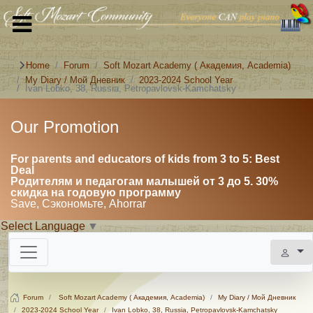
Home
Forum
Soft Mozart Academy ( Академия, Academia)
My Diary / Мой Дневник
2023-2024 School Year
Ivan Lobko, 38, Russia, Petropavlovsk-Kamchatsky
Our Promotion
For parents and educators of kids from 3 to 5: Best
Deal
Родителям и педагогам малышей от 3 до 5. 30%
скидка на годовую программу
Save, Сэкономьте, Ahorrar
Select Language
▼
Forum
Soft Mozart Academy ( Академия, Academia)
My Diary / Мой Дневник
2023-2024 School Year
Ivan Lobko, 38, Russia, Petropavlovsk-Kamchatsky