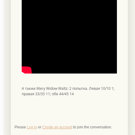
А также Mery Widow Waltz: 2 попытка. Левая 10/10 1;
правая 33/35 11; обе 44/45 14
Please
Log in
or
Create an account
to join the conversation.