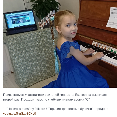
Приветствуем участников и зрителей концерта. Екатерина выступает
второй раз. Проходит курс по учебным планам уровня "С".
1. "Hot cross buns" by folklore / "Горячие крещенские булочки" народная
youtu.be/5-gGzb8CxL0