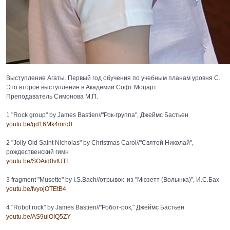
Выступление Агаты. Первый год обучения по учебным планам уровня С.
Это второе выступление в Академии Софт Моцарт
Преподаватель Симонова М.П.
1 "Rock group" by James Bastien//"Рок-группа", Джеймс Бастьен
youtu.be/gd16Mk4mrq0
2 "Jolly Old Saint Nicholas" by Christmas Carol//"Святой Николай",
рождественский гимн
youtu.be/SOAid0vtUTI
3 fragment "Musette" by I.S.Bach//отрывок из "Мюзетт (Волынка)", И.С.Бах
youtu.be/fvyojOTEtB4
4 "Robot rock" by James Bastien//"Робот-рок," Джеймс Бастьен
youtu.be/AS9ulOIQ5ZY