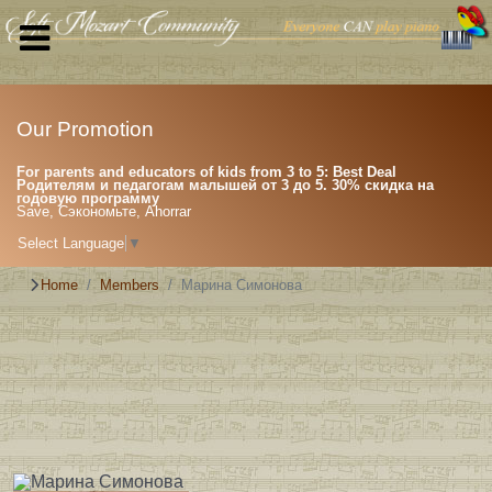
Our Promotion
For parents and educators of kids from 3 to 5: Best Deal
Родителям и педагогам малышей от 3 до 5. 30% скидка на
годовую программу
Save, Сэкономьте, Ahorrar
Select Language
▼
Home
Members
Марина Симонова