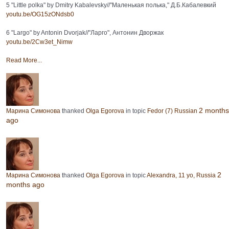
5 "Little polka" by Dmitry Kabalevsky//"Маленькая полька," Д.Б.Кабалевкий
youtu.be/OG15zONdsb0
6 "Largo" by Antonin Dvorjak//"Ларго", Антонин Дворжак
youtu.be/2Cw3et_Nimw
Read More...
2 months
Марина Симонова
thanked
Olga Egorova
in topic
Fedor (7) Russian
ago
2
Марина Симонова
thanked
Olga Egorova
in topic
Alexandra, 11 yo, Russia
months ago