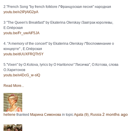
2."French Song "by french folklore /"Французская песня" народная
youtu.be/v2IPjAIG2pA
3 "The Queen's Breakfast" by Ekaterina Olerskay /Завтрак королевы,
Е.Олёрская
youtu.be/Fr_uwAIF5JA
4. "A memory of the concert" by Ekaterina Olerskay /"Воспоминание о
концерте" , Е.Олёрская
youtu.be/dUUXFRQTh5Y
5."Vixen" by O.Kotova, lyrics by O Haritonov/ "Лисичка", О.Котова, слова
О.Харитонов
youtu.be/x4DcG_w-sIQ
Read More...
2 months ago
hellene
thanked
Марина Симонова
in topic
Agata (9), Russia