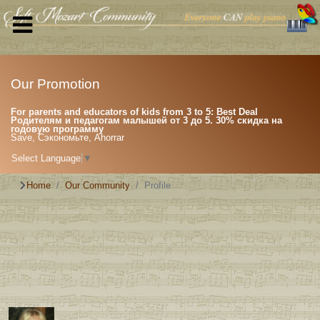
Our Promotion
For parents and educators of kids from 3 to 5: Best Deal
Родителям и педагогам малышей от 3 до 5. 30% скидка на
годовую программу
Save, Сэкономьте, Ahorrar
Select Language
▼
Home
Our Community
Profile