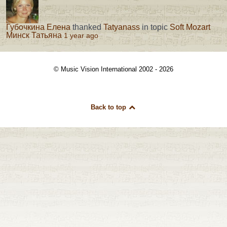
Губочкина Елена
thanked
Tatyanass
in topic
Soft Mozart
Минск Татьяна
1 year ago
© Music Vision International 2002 - 2026
Back to top