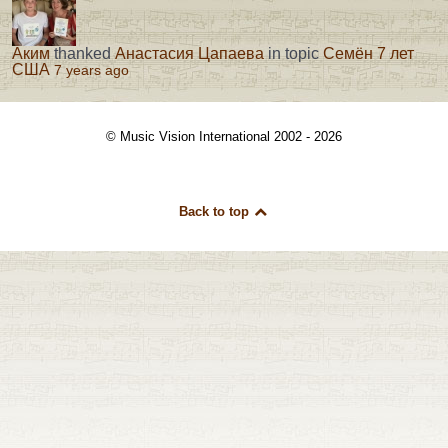
Аким
thanked
Анастасия Цапаева
in topic
Семён 7 лет
США
7 years ago
© Music Vision International 2002 - 2026
Back to top