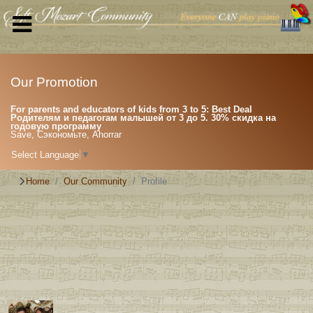
Our Promotion
For parents and educators of kids from 3 to 5: Best Deal
Родителям и педагогам малышей от 3 до 5. 30% скидка на
годовую программу
Save, Сэкономьте, Ahorrar
Select Language
▼
Home
Our Community
Profile