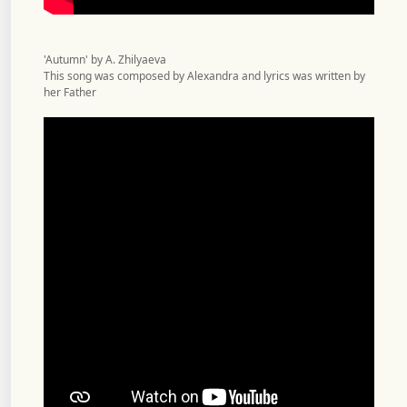
'Autumn' by A. Zhilyaeva
This song was composed by Alexandra and lyrics was written by
her Father