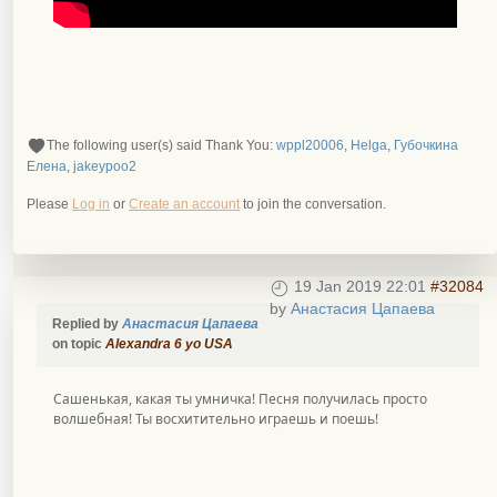
The following user(s) said Thank You:
wppl20006
,
Helga
,
Губочкина
Елена
,
jakeypoo2
Please
Log in
or
Create an account
to join the conversation.
19 Jan 2019 22:01
#32084
by
Анастасия Цапаева
Replied by
Анастасия Цапаева
on topic
Alexandra 6 yo USA
Сашенькая, какая ты умничка! Песня получилась просто
волшебная! Ты восхитительно играешь и поешь!