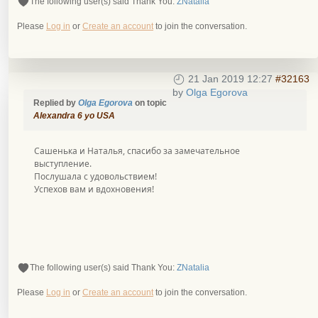
The following user(s) said Thank You:
ZNatalia
Please
Log in
or
Create an account
to join the conversation.
21 Jan 2019 12:27
#32163
by
Olga Egorova
Replied by
Olga Egorova
on topic
Alexandra 6 yo USA
Сашенька и Наталья, спасибо за замечательное
выступление.
Послушала с удовольствием!
Успехов вам и вдохновения!
The following user(s) said Thank You:
ZNatalia
Please
Log in
or
Create an account
to join the conversation.