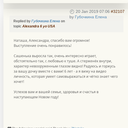
20 Jan 2019 07:06
#32107
by
Губочкина Елена
Replied by
Губочкина Елена
on
topic
Alexandra 6 yo USA
Наташа, Александра, спасибо вам огромное!
Выступление очень понравилось!
Сашенька выросла так, очень интересно играет,
обстоятельно так, с любовью к туше. А стерженёк внутри,
характер невооруженным глазом видно! Радуюсь и горжусь
за вашу дочку вместе с вами! 6 лет - а я вижу на видео
личность, которая умеет самовыражаться и чётко знает чего
хочет!
Успехов вам и вашей семье, здоровья и счастья в
наступающем Новом году!