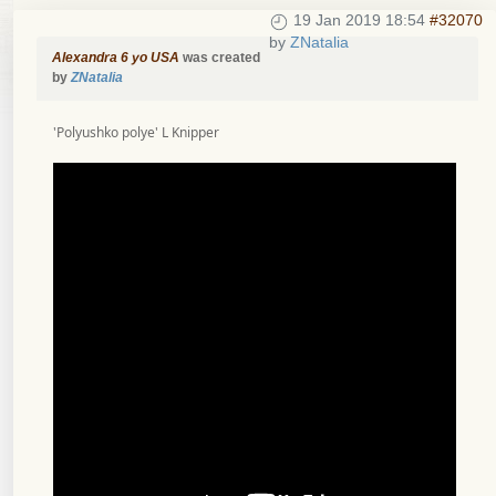
19 Jan 2019 18:54
#32070
by
ZNatalia
Alexandra 6 yo USA
was created
by
ZNatalia
'Polyushko polye' L Knipper