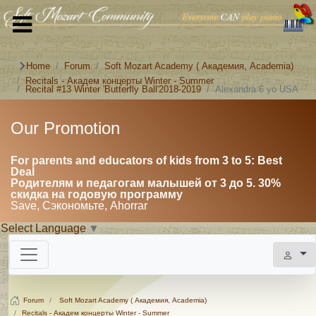
Home
Forum
Soft Mozart Academy ( Академия, Academia)
Recitals - Академ концерты Winter - Summer
Recital #13 Winter 'Butterfly Ball'2018-2019
Alexandra 6 yo USA
Our Promotion
For parents and educators of kids from 3 to 5: Best
Deal
Родителям и педагогам малышей от 3 до 5. 30%
скидка на годовую программу
Save, Сэкономьте, Ahorrar
Select Language
▼
Forum
Soft Mozart Academy ( Академия, Academia)
Recitals - Академ концерты Winter - Summer