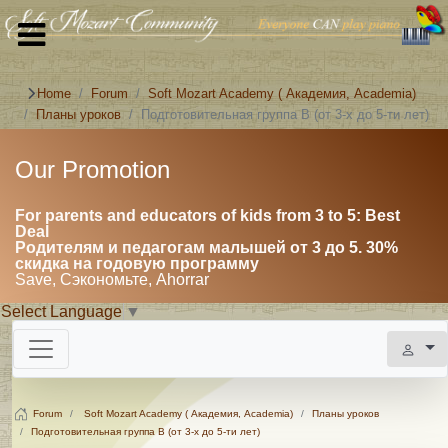
Home
Forum
Soft Mozart Academy ( Академия, Academia)
Планы уроков
Подготовительная группа B (от 3-х до 5-ти лет)
Our Promotion
For parents and educators of kids from 3 to 5: Best
Deal
Родителям и педагогам малышей от 3 до 5. 30%
скидка на годовую программу
Save, Сэкономьте, Ahorrar
Select Language
▼
Forum
Soft Mozart Academy ( Академия, Academia)
Планы уроков
Подготовительная группа B (от 3-х до 5-ти лет)