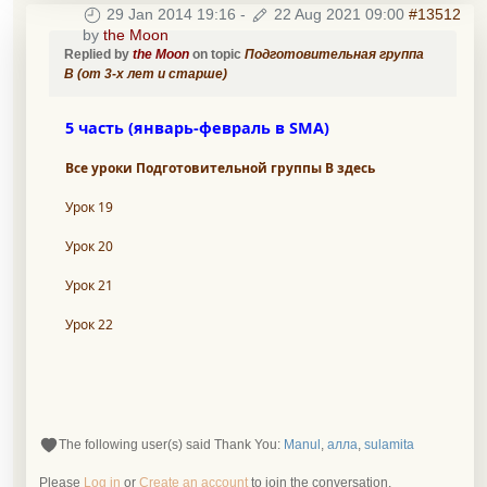
29 Jan 2014 19:16
-
22 Aug 2021 09:00
#13512
by
the Moon
Replied by
the Moon
on topic
Подготовительная группа
B (от 3-х лет и старше)
5 часть (январь-февраль в SMA)
Все уроки Подготовительной группы В здесь
Урок 19
Урок 20
Урок 21
Урок 22
The following user(s) said Thank You:
Manul
,
алла
,
sulamita
Please
Log in
or
Create an account
to join the conversation.