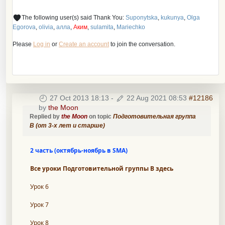
The following user(s) said Thank You:
Suponytska
,
kukunya
,
Olga
Egorova
,
olivia
,
алла
,
Аким
,
sulamita
,
Mariechko
Please
Log in
or
Create an account
to join the conversation.
27 Oct 2013 18:13
-
22 Aug 2021 08:53
#12186
by
the Moon
Replied by
the Moon
on topic
Подготовительная группа
B (от 3-х лет и старше)
2 часть (октябрь-ноябрь в SMA)
Все уроки Подготовительной группы В здесь
Урок 6
Урок 7
Урок 8