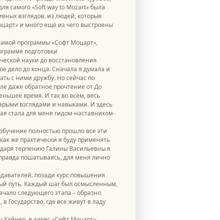
я самого «Soft way to Mozart» была
тивных взглядов, из людей, которые
оцарт» и много ещё из чего выстроены
 самой программы «Софт Моцарт»,
ограмме подготовки
ической науки до восстановления
ое дело до конца. Сначала я думала и
вать с ними дружбу. Но сейчас по
ле даже обратное прочтение от До
еньшее время. И так во всём, весь
тарыми взглядами и навыками. И здесь
ая стала для меня гидом-наставником-
ё обучение полностью прошло все эти
, как же практически я буду применять
агодаря терпению Галины Васильевны я
х, правда пошатываясь, для меня лично
подавателей, позади курс повышения
нный путь. Каждый шаг был осмысленным,
ачало следующего этапа – образно
в Государство, где все живут в ладу
 Хайнер, в адрес «Софт Моцарт».