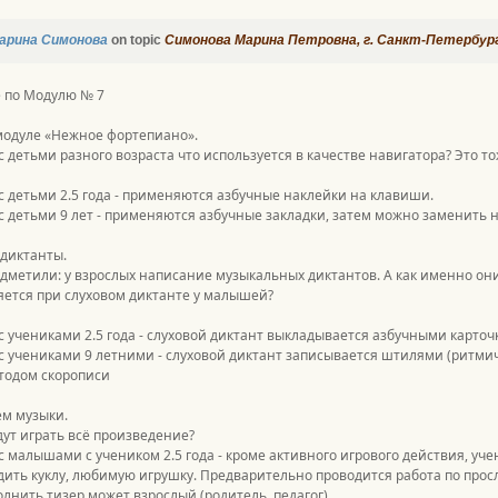
арина Симонова
on topic
Симонова Марина Петровна, г. Санкт-Петербур
 по Модулю № 7
 модуле «Нежное фортепиано».
с детьми разного возраста что используется в качестве навигатора? Это то
с детьми 2.5 года - применяются азбучные наклейки на клавиши.
с детьми 9 лет - применяются азбучные закладки, затем можно заменить 
 диктанты.
дметили: у взрослых написание музыкальных диктантов. А как именно он
ется при слуховом диктанте у малышей?
с учениками 2.5 года - слуховой диктант выкладывается азбучными карточ
с учениками 9 летними - слуховой диктант записывается штилями (ритми
тодом скорописи
ем музыки.
ут играть всё произведение?
с малышами с учеником 2.5 года - кроме активного игрового действия, уч
дить куклу, любимую игрушку. Предварительно проводится работа по пр
олнить тизер может взрослый (родитель, педагог).