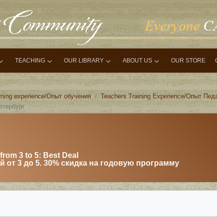
TEACHING
OUR LIBRARY
ABOUT US
OUR STORE
rning experience/Опыт обучения
Teachers Training Experience/Опыт Пед
етербург
from 3 to 5: Best Deal
 от 3 до 5. 30% скидка на годовую программу