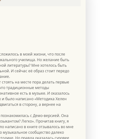
сложилось в моей жизни, что после
ыкального училища. Но желание быть
ной литературы? Мне хотелось быть
ной. И сейчас её образ стоит передо
ание.
ит стоять на месте пора делать первые
а, что традиционные методы
рнативное есть в музыке. И оказалось
ак и было написано «Методика Хелен
двигаться в сторону, а вернее на
а познакомилась с Демо-версией. Она
зыкантом? Легко». Прочитав книгу, я
было написано в книге отзывалось во мне
 что музыкальное сообщество далеко
тодике. Но правда оказалась суровее,