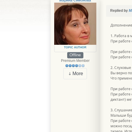
Марина Симонова
Replied by
М
Дополнение
1. Работа в
При работе 
TOPIC AUTHOR
При работе 
Offline
При работе 
Premium Member
2. Слуховые
Вы верно по
More
Что применя
При работе 
При работе 
диктант) ме
3. Слушани
Малыши буд
При работе 
можно поса
тизера. Исп