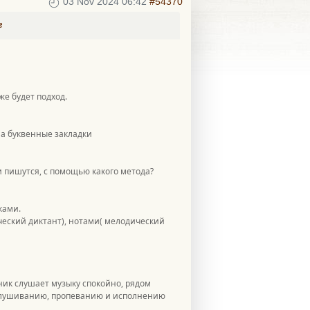
03 Nov 2024 06:42
#54370
г
же будет подход.
на буквенные закладки
и пишутся, с помощью какого метода?
ками.
ческий диктант), нотами( мелодический
еник слушает музыку спокойно, рядом
ослушиванию, пропеванию и исполнению