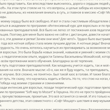
ыло представить. Как впоследствии выяснилось, дорога к сердцам людей дл
soft». На этом пути стояли не то. что вопросы, а целые заборы из консерва
о не довольны, из нежелания вникать в суть, а главное в миссию «Софт М
ады.
к моему сердцу было всё свободно. И вот я стала счастливым обладателем
аться в академии по программе «Интенсивный курс для взрослых» и по пр
ванных преподавателей. Всё было не легко: от постижения азов педагог
льцев. Поэтому для меня было важно не сойти с дистанции, довести начат
-о-о, эти домики и репки! Зачем они мне? Для чего?». Трудно было выстраи
года вся нотная азбука стала моим лучшим другом. А нотные ряды? Внача
трудность. Но очень хотелось научиться их проговаривать за возможное м
я взрослых. Это была борьба новых знаний, навыков и умений с моими с
ь о педагогическом опыте, мудрости Галины Васильевны Можайской, котор
 всём протяжении моего обучения. Благодарна за её терпение.
и путь подготовки преподавателей. Как младенец учится ходить, так и мо
вания на ноги. Вначале мысли: «О-о, как же я буду ходить, т.е преподавать
час изучаю. Всё сложно, не понятно». Был такой хаос в голове. И также бл
от путь. Не скажу, что научилась ходить и бегать. Но то, что стою на нога
 Победа над моими страхами и сомнениями.
озади интенсив для взрослых, позади теоретический курс подготовки пре
и по программе “Soft way tо Mozart” в Герцена. Но это не просто пройде
 прочувствованным, прожитым. Это всё останется со мной. И это только н
 раннего детства, этап совместного с «Софт Моцарт» шествия в мир музыки, 
м.
ого всего хорошего сказано в адрес автора методики Елены Владимировны