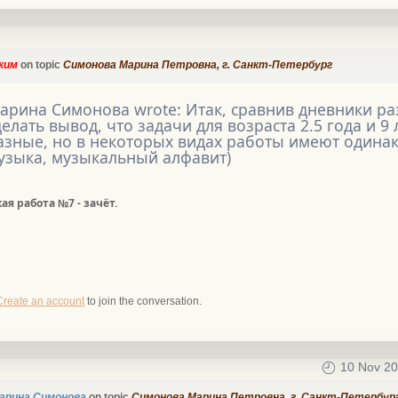
ким
on topic
Симонова Марина Петровна, г. Санкт-Петербург
арина Симонова wrote: Итак, сравнив дневники ра
делать вывод, что задачи для возраста 2.5 года и 9
азные, но в некоторых видах работы имеют одина
узыка, музыкальный алфавит)
я работа №7 - зачёт.
Create an account
to join the conversation.
10 Nov 20
арина Симонова
on topic
Симонова Марина Петровна, г. Санкт-Петербур