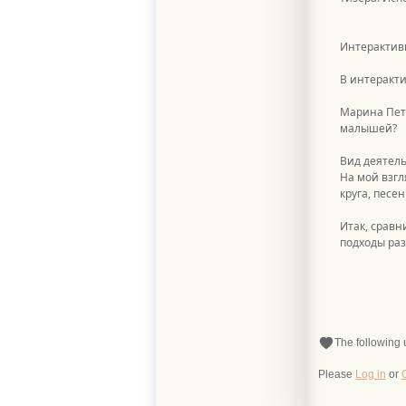
Интерактивн
В интерактив
Марина Петр
малышей?
Вид деятель
На мой взгл
круга, песен
Итак, сравн
подходы раз
The following 
Please
Log in
or