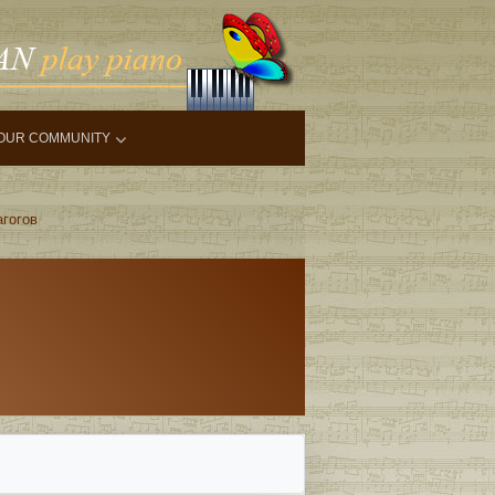
OUR COMMUNITY
агогов