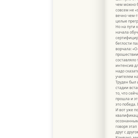
чем можно б
совсем не «
вечно чем-т
целые прегр
Но на пути 
начала обуч
сертифициро
беглости па
ворчала: «О
прошествии 
составляло 
интенсив дл
надо сказат
учителем на
Труден был 
стадии вста
то, что сей
прошла и эт
это победа.
И вот уже п
квалификаци
осознанным,
говоря этап
друг с друго
Конечно, мн