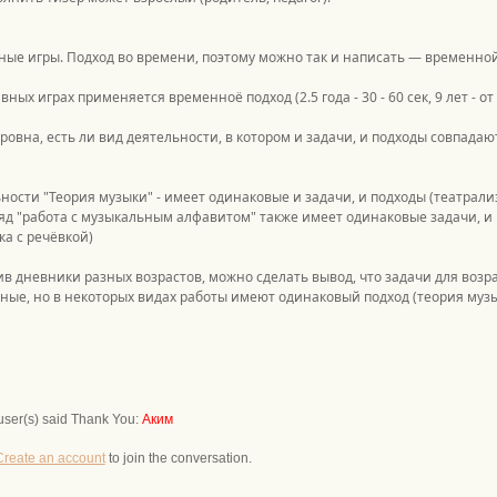
ые игры. Подход во времени, поэтому можно так и написать — временной
ных играх применяется временноё подход (2.5 года - 30 - 60 сек, 9 лет - от
овна, есть ли вид деятельности, в котором и задачи, и подходы совпадают 
ности "Теория музыки" - имеет одинаковые и задачи, и подходы (театрализ
яд "работа с музыкальным алфавитом" также имеет одинаковые задачи, и
ка с речёвкой)
ив дневники разных возрастов, можно сделать вывод, что задачи для возраст
ные, но в некоторых видах работы имеют одинаковый подход (теория муз
user(s) said Thank You:
Аким
Create an account
to join the conversation.