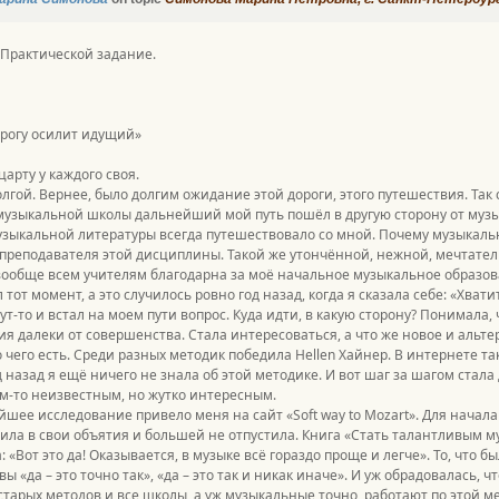
Практической задание.
рогу осилит идущий»
царту у каждого своя.
лгой. Вернее, было долгим ожидание этой дороги, этого путешествия. Так 
музыкальной школы дальнейший мой путь пошёл в другую сторону от муз
зыкальной литературы всегда путешествовало со мной. Почему музыкаль
преподавателя этой дисциплины. Такой же утончённой, нежной, мечтатель
вообще всем учителям благодарна за моё начальное музыкальное образов
 тот момент, а это случилось ровно год назад, когда я сказала себе: «Хват
тут-то и встал на моем пути вопрос. Куда идти, в какую сторону? Понимал
я далеки от совершенства. Стала интересоваться, а что же новое и альте
 чего есть. Среди разных методик победила Hellen Хайнер. В интернете т
д назад я ещё ничего не знала об этой методике. И вот шаг за шагом стала 
ем-то неизвестным, но жутко интересным.
шее исследование привело меня на сайт «Soft way to Mozart». Для начал
ила в свои объятия и большей не отпустила. Книга «Стать талантливым му
: «Вот это да! Оказывается, в музыке всё гораздо проще и легче». То, что 
вы «да – это точно так», «да – это так и никак иначе». И уж обрадовалась,
старых методов и все школы, а уж музыкальные точно, работают по этой ме