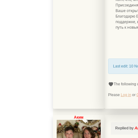
Присоединяю
Ваше открыт
Благодарю Е
поддержке, 
путь к новы
Last edit: 10 
The following 
Please
Log in
or
Аким
Replied by
А