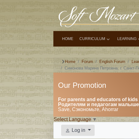
HOME
CURRICULUM
LEARNING
Home
Forum
English Forum
Lea
Симонова Марина Петровна, г. Санкт-П
Our Promotion
For parents and educators of kids 
Родителям и педагогам малышей
Save, Сэкономьте, Ahorrar
Select Language
▼
Log in