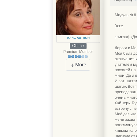
Модуль № 8 
Эссе
эпиграф «До
TOPIC AUTHOR
Offline
Дорога к Мо
Premium Member
Моя была до
окончания 
учителем му
More
похожей на 
мной. Да и 
И вот настал
шаги». Вот 
преподавани
очень много
Хайнер». Го
встречу c ч
Моё дальней
меня захват
воскликнула
кивком голо
шагнула от 