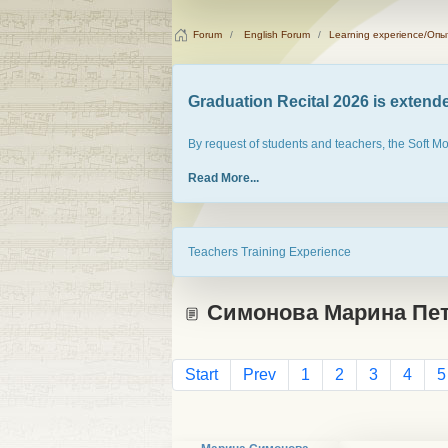
Forum
English Forum
Learning experience/Оп
Graduation Recital 2026 is extended
By request of students and teachers, the Soft M
Read More...
Teachers Training Experience
Симонова Марина Петр
Start
Prev
1
2
3
4
5