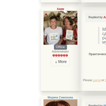
Аким
Replied by
А
М
с
р
м
Offline
Administrator
Практическа
More
Please
Log in
or
Марина Симонова
Replied by
М