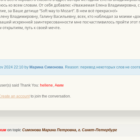
сь ко всем словам. От себя добавлю: «Уважаемая Елена Владимировна, сп
ие, за Ваше детище “Soft way to Mozart”. В нем всё прекрасно!»
лену Владимировну, Галину Васильевну, всех, кто наблюдал за моими «д
вашей искренней заинтересованности мне посчастливилось пройти этот п
м открытиям, путь к своей мечте.
Nov 2024 22:10 by
Марина Симонова
. Reason: перевод некоторых слов не соо
user(s) said Thank You:
hellene
,
Аким
Create an account
to join the conversation.
ким
on topic
Симонова Марина Петровна, г. Санкт-Петербург