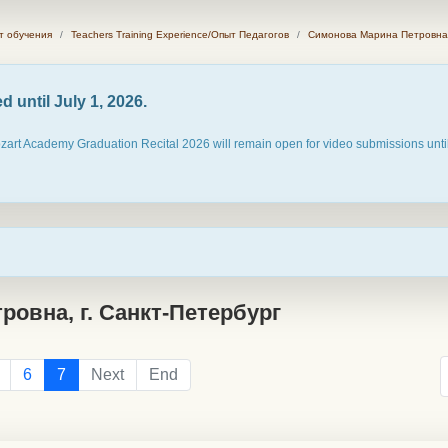
ыт обучения
Teachers Training Experience/Опыт Педагогов
Симонова Марина Петровна,
 until July 1, 2026.
ozart Academy Graduation Recital 2026 will remain open for video submissions until
овна, г. Санкт-Петербург
6
7
Next
End