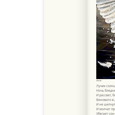
***
Лучик солнц
Ночь бледне
И рассвет, 
Виновато в 
И не шепчут
И молчат пр
Убегает сон