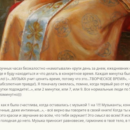
ручных часах безжалостно «наматывали» круги день за днем, ежедневник 
де я буду находиться и что делать в конкретное время. Каждая минутка бы
ло! («…МУЗЫКА учит ценить время, потому что это…ТВОРЧЕСКОЕ ВРЕМЯ», 
о абсолютная правда!). Я поначалу смеялась, помню, когда первый раз от 
тки подождите!...», или 2 минутки, или 7, или 9. Все нормальные люди по 5
поминутно)))
, как я была счастлива, когда оставалась с музыкой 1 на 1!!! Музыканты, к
ичные, даже интимные…», - всё верно вы говорите в своей книге! Когда ты 
 это краски и звучание во всём, что тебя окружает! Это смысл во всем! Я иск
 голодная до него. Музыка приносит равновесие, гармонию в твоё тело, в т