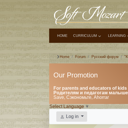
HOME
CURRICULUM
LEARNING
Home
Forum
Русский форум
"
Our Promotion
For parents and educators of kids 
Родителям и педагогам малышей
Save, Сэкономьте, Ahorrar
Select Language
▼
Log in