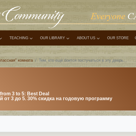
TEACHING
OUR LIBRARY
ABOUT US
OUR STORE
Классная" комната
Тем, кто ещё боится постучаться в эту дверь...
from 3 to 5: Best Deal
 от 3 до 5. 30% скидка на годовую программу