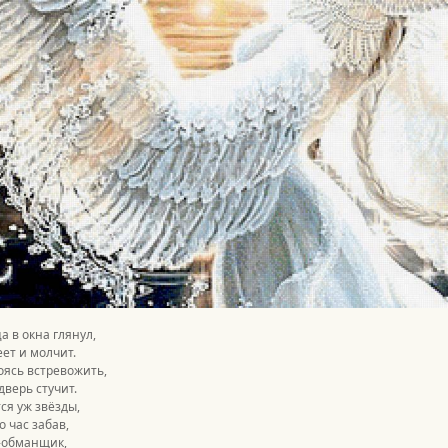
а в окна глянул,
ет и молчит.
боясь встревожить,
дверь стучит.
ся уж звёзды,
о час забав,
-обманщик,