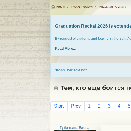
Forum
Русский форум
"Классная" комната
Graduation Recital 2026 is extended
By request of students and teachers, the Soft M
Read More...
"Классная" комната
Тем, кто ещё боится п
Start
Prev
1
2
3
4
5
Губочкина Елена