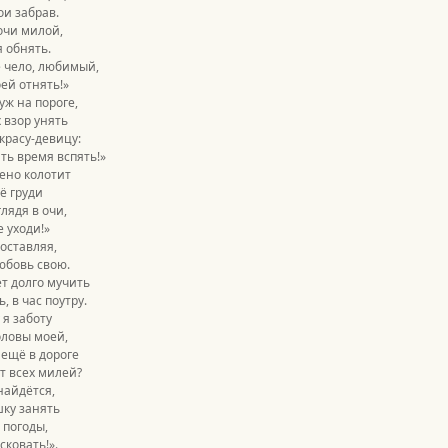
ои забрав.
очи милой,
я обнять.
 чело, любимый,
оей отнять!»
уж на пороге,
х взор унять
красу-девицу:
ть время вспять!»
ено колотит
ё груди
лядя в очи,
е уходи!»
 оставляя,
юбовь свою.
т долго мучить
, в час поутру.
 я заботу
оловы моей,
 ещё в дороге
т всех милей?
найдётся,
ку занять
 погоды,
сковать!».