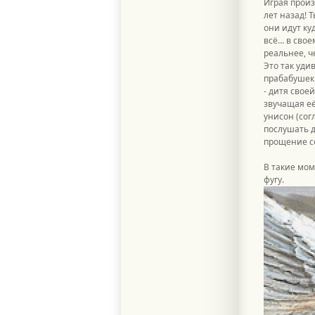
Играя произ
лет назад! 
они идут ку
всё… в свое
реальнее, ч
Это так уди
прабабушек и
- дитя свое
звучащая её
унисон (сог
послушать д
прощение се
В такие мом
фугу.