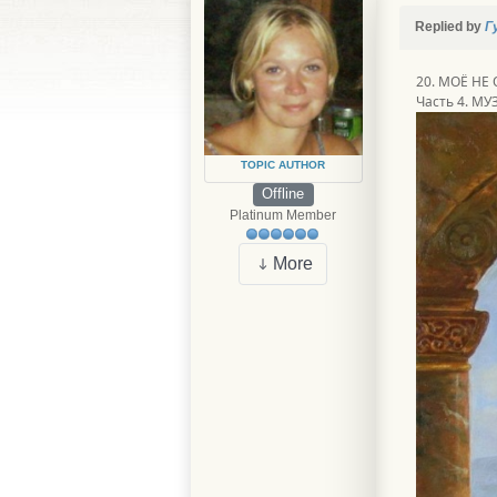
Replied by
Г
20. МОЁ НЕ
Часть 4. М
TOPIC AUTHOR
Offline
Platinum Member
More