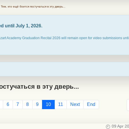
Тем, кто ещё боится постучаться в эту дверь...
 until July 1, 2026.
ozart Academy Graduation Recital 2026 will remain open for video submissions until
остучаться в эту дверь...
6
7
8
9
10
11
Next
End
09 Apr 2