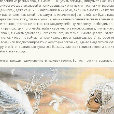
ведения из разных эпох, ты можешь ощутить секунды, минуты так же, как о
Ты чувствуешь этих людей и понимаешь, как они мыслят: их логику, их скор
да-нибудь, даже слышишь интонации в их речи, видишь выражение их лиц 
м настоящем, как какой-то медиум не иначе))) эффект такой, как будто наде
ерез мышцы, кожу, глаза и уши. Ты начинаешь осознавать связь времён и 
вительно!!!, это так же важно, как каждому ребёнку, человеку необходимо 
 пра-пра… для того, чтобы найти свое место в мире, осознать, что ты – это
й эпохи, ты часть одного единого сложного, но гармоничного целого – этог
 нотка, и именно сейчас ты проживаешь время (длительность), которое те
ласие) или продиссонировать с кем-то (не согласие). Где-то выделиться чут
ругого. Это терапия для души, это бальзам для всех твоих психологических
бя и всех вокруг.
енты приходит вдохновение, и человек творит. Вот то, что я «натворила»,