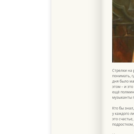
Стрелки на 
понимать, г
дня было ма
этом – и эт
ещё полмину
музыканты 
Кто бы знал
у каждого л
это счастье,
подростком,