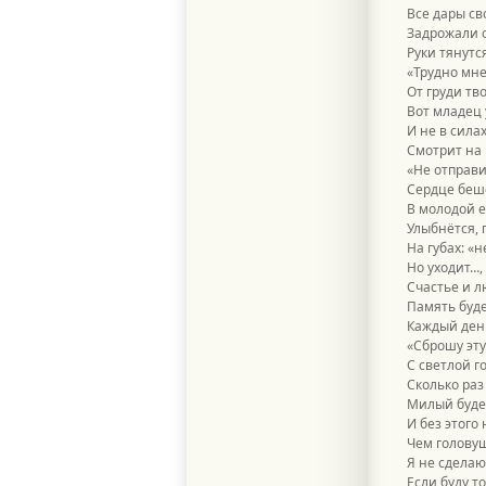
Все дары св
Задрожали 
Руки тянутс
«Трудно мне
От груди тв
Вот младец 
И не в сила
Смотрит на 
«Не отправи
Сердце беш
В молодой е
Улыбнётся, г
На губах: «н
Но уходит…,
Счастье и л
Память буде
Каждый день
«Сброшу эту
С светлой г
Сколько раз
Милый буде
И без этого 
Чем головуш
Я не сделаю
Если буду то