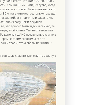
щущали его те, кто жил 100, 200, 300…
ости. Слышишь их шаги, их пульс, когда
и свет в их глазах! Ты проживаешь это
л 3D очки в кинотеатре, только гораздо
поколений, все причины и следствия.
знать своих бабушек и дедушек,
 то, что должно быть здесь и сейчас, ты
о мира, этой жизни. Ты - неотъемлемая
бе дано как ШАНС прозвучать с кем-то в
ь громче своим голосом, а где-то
 ран и травм, это любовь, принятие и
 играя свою славянскую, омутно-зелёную