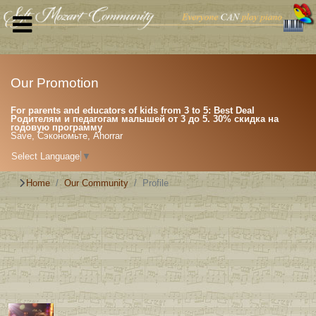
Our Promotion
For parents and educators of kids from 3 to 5: Best Deal
Родителям и педагогам малышей от 3 до 5. 30% скидка на
годовую программу
Save, Сэкономьте, Ahorrar
Select Language
▼
Home
Our Community
Profile