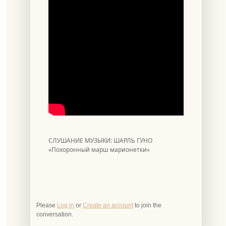
СЛУШАНИЕ МУЗЫКИ: ШАРЛЬ ГУНО
«Похоронный марш марионетки»
Please
Log in
or
Create an account
to join the
conversation.