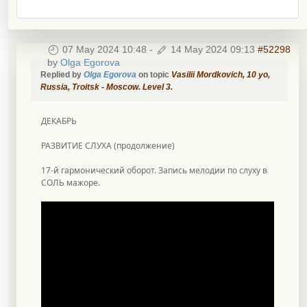
07 May 2024 10:48
-
14 May 2024 09:13
#52298
by
Olga Egorova
Replied by
Olga Egorova
on topic
Vasilii Mordkovich, 10 уо,
Russia, Troitsk - Moscow. Level 3.
ДЕКАБРЬ
РАЗВИТИЕ СЛУХА (продолжение)
17-й гармонический оборот. Запись мелодии по слуху в
СОЛЬ мажоре.