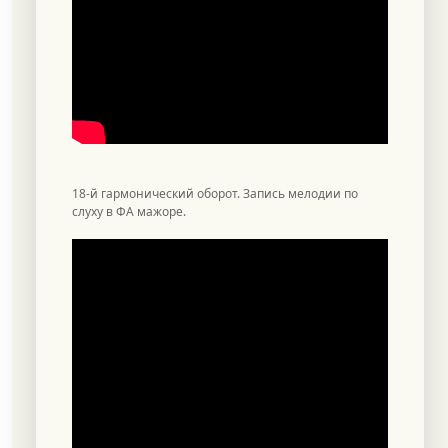
18-й гармонический оборот. Запись мелодии по
слуху в ФА мажоре.