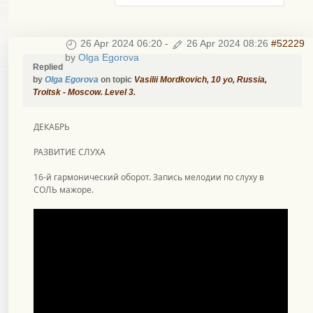
26 Apr 2024 06:20
-
26 Apr 2024 08:26
#52229
by
Olga Egorova
Replied
by
Olga Egorova
on topic
Vasilii Mordkovich, 10 уо, Russia,
Troitsk - Moscow. Level 3.
ДЕКАБРЬ
РАЗВИТИЕ СЛУХА
16-й гармонический оборот. Запись мелодии по слуху в
СОЛЬ мажоре.