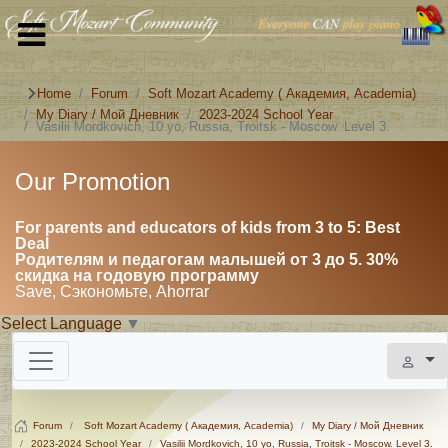
Home
Forum
Soft Mozart Academy ( Академия, Academia)
My Diary / Мой Дневник
2023-2024 School Year
Vasilii Mordkovich, 10 уо, Russia, Troitsk - Moscow. Level 3.
Our Promotion
For parents and educators of kids from 3 to 5: Best
Deal
Родителям и педагогам малышей от 3 до 5. 30%
скидка на годовую программу
Save, Сэкономьте, Ahorrar
Select Language
▼
Forum
Soft Mozart Academy ( Академия, Academia)
My Diary / Мой Дневник
2023-2024 School Year
Vasilii Mordkovich, 10 уо, Russia, Troitsk - Moscow. Level 3.