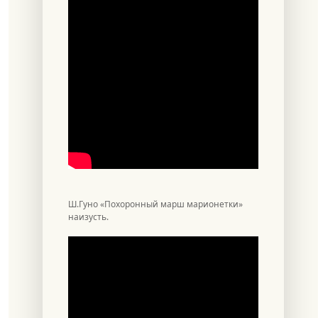
Ш.Гуно «Похоронный марш марионетки»
наизусть.