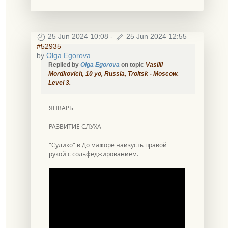
25 Jun 2024 10:08
-
25 Jun 2024 12:55
#52935
by
Olga Egorova
Replied by
Olga Egorova
on topic
Vasilii
Mordkovich, 10 уо, Russia, Troitsk - Moscow.
Level 3.
ЯНВАРЬ
РАЗВИТИЕ СЛУХА
"Сулико" в До мажоре наизусть правой
рукой с сольфеджированием.