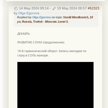
14 May 2024 09:14
-
19 May 2024 08:57
#52323
by
Olga Egorova
Replied by
Olga Egorova
on topic
Vasilii Mordkovich, 10
уо, Russia, Troitsk - Moscow. Level 3.
ДЕКАБРЬ
РАЗВИТИЕ СЛУХА (продолжение)
18-й гармонический оборот. Запись мелодии по
слуху в СОЛЬ мажоре.