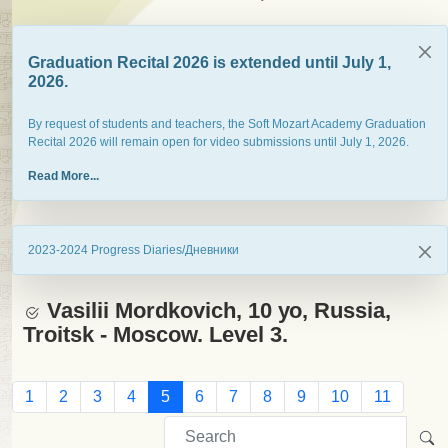
Graduation Recital 2026 is extended until July 1,
2026.
By request of students and teachers, the Soft Mozart Academy Graduation
Recital 2026 will remain open for video submissions until July 1, 2026.
Read More...
2023-2024 Progress Diaries/Дневники
Vasilii Mordkovich, 10 уо, Russia,
Troitsk - Moscow. Level 3.
1
2
3
4
5
6
7
8
9
10
11