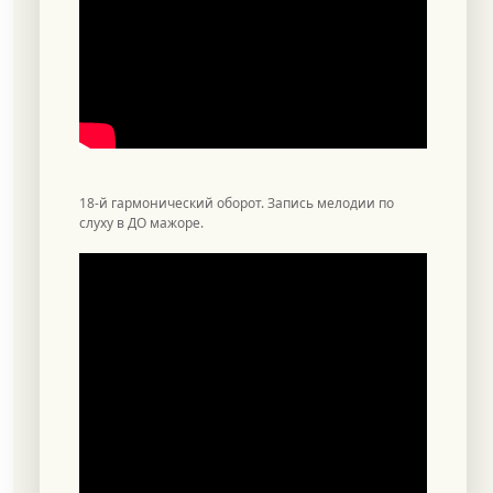
18-й гармонический оборот. Запись мелодии по
слуху в ДО мажоре.