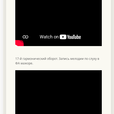
17-й гармонический оборот. Запись мелодии по слуху в
ФА мажоре.