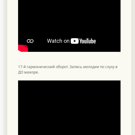
17-й гармонический оборот. Запись мелодии по слуху в
ДО мажоре.