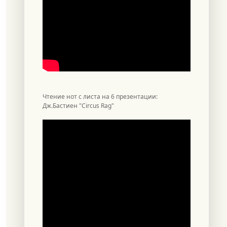
Чтение нот с листа на 6 презентации:
Дж.Бастиен "Circus Rag"