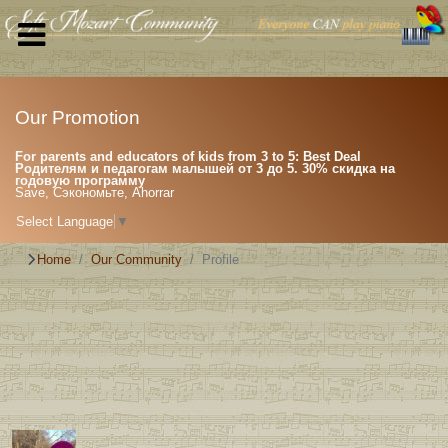
Our Promotion
For parents and educators of kids from 3 to 5: Best Deal
Родителям и педагогам малышей от 3 до 5. 30% скидка на
годовую программу
Save, Сэкономьте, Ahorrar
Select Language
▼
Home
Our Community
Profile