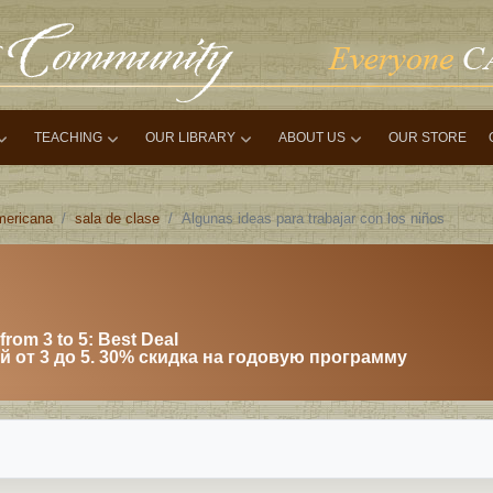
TEACHING
OUR LIBRARY
ABOUT US
OUR STORE
mericana
sala de clase
Algunas ideas para trabajar con los niños
from 3 to 5: Best Deal
 от 3 до 5. 30% скидка на годовую программу