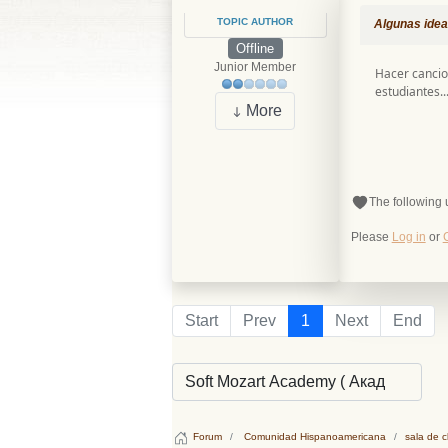
TOPIC AUTHOR
Algunas idea
Offline
Junior Member
Hacer cancio
estudiantes..
More
The following 
Please
Log in
or
Start
Prev
1
Next
End
Forum
Comunidad Hispanoamericana
sala de c