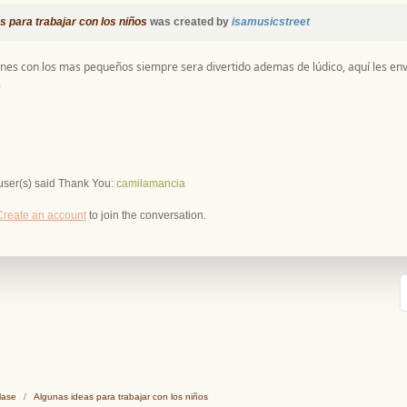
s para trabajar con los niños
was created by
isamusicstreet
nes con los mas pequeños siempre sera divertido ademas de lúdico, aquí les envi
.
user(s) said Thank You:
camilamancia
Create an account
to join the conversation.
lase
Algunas ideas para trabajar con los niños