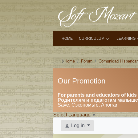
HOME
CURRICULUM
LEARNING
Home
Forum
Comunidad Hispanoa
Our Promotion
For parents and educators of kids 
Родителям и педагогам малышей
Save, Сэкономьте, Ahorrar
Select Language
▼
Log in